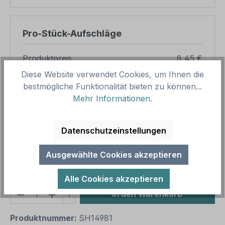
Pro-Stück-Aufschläge
Produktpreis
8,45 €
Diese Website verwendet Cookies, um Ihnen die
Zwischensumme
8,45 €
bestmögliche Funktionalität bieten zu können...
Zusammenfassung
Mehr Informationen
.
Gesamtpreis
8,45 €
Datenschutzeinstellungen
Preise inkl. MwSt. zzgl. Versandkosten
Aufgrund von Neuberechnungen im Warenkorb sind
Ausgewählte Cookies akzeptieren
abweichende Endpreise möglich.
Alle Cookies akzeptieren
Produkt Anzahl: Gib den gewünschten We
1
In den Warenkorb
Produktnummer:
SH14981