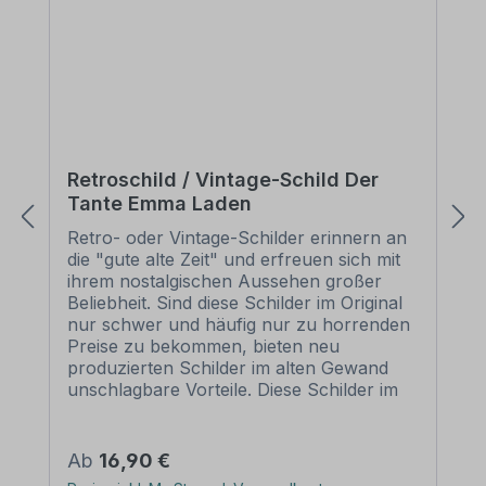
Retroschild / Vintage-Schild Der
Tante Emma Laden
Retro- oder Vintage-Schilder erinnern an
die "gute alte Zeit" und erfreuen sich mit
ihrem nostalgischen Aussehen großer
Beliebheit. Sind diese Schilder im Original
nur schwer und häufig nur zu horrenden
Preise zu bekommen, bieten neu
produzierten Schilder im alten Gewand
unschlagbare Vorteile. Diese Schilder im
Retro- oder Vintage-Look sind in
zahlreichen Ausführungen erhältlich, mit
Motiven oder nur Textinhalten, die je nach
Regulärer Preis:
Ab
16,90 €
Artikel individuallisiert werden können. Die