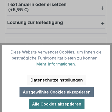
Text ändern oder ersetzen
(+5,95 €)
Lochung zur Befestigung
Pro-Stück-Aufschläge
Diese Website verwendet Cookies, um Ihnen die
bestmögliche Funktionalität bieten zu können...
Produktpreis
8,57 €
Mehr Informationen
.
Zwischensumme
8,57 €
Zusammenfassung
Datenschutzeinstellungen
Gesamtpreis
8,57 €
Ausgewählte Cookies akzeptieren
Preise inkl. MwSt. zzgl. Versandkosten
Aufgrund von Neuberechnungen im Warenkorb sind
Alle Cookies akzeptieren
abweichende Endpreise möglich.