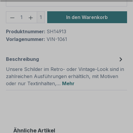
Produkt Anzahl: Gib den gewünschten We
1
In den Warenkorb
Produktnummer:
SH14913
Vorlagenummer:
VIN-1061
Beschreibung
Unsere Schilder im Retro- oder Vintage-Look sind in
zahlreichen Ausführungen erhältlich, mit Motiven
oder nur Textinhalten,…
Mehr
Produktgalerie überspringen
Ähnliche Artikel