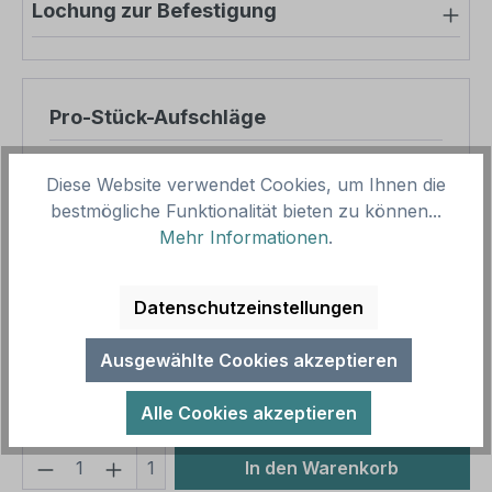
Lochung zur Befestigung
Pro-Stück-Aufschläge
Produktpreis
8,57 €
Diese Website verwendet Cookies, um Ihnen die
Zwischensumme
8,57 €
bestmögliche Funktionalität bieten zu können...
Mehr Informationen
.
Zusammenfassung
Datenschutzeinstellungen
Gesamtpreis
8,57 €
Preise inkl. MwSt. zzgl. Versandkosten
Ausgewählte Cookies akzeptieren
Aufgrund von Neuberechnungen im Warenkorb sind
abweichende Endpreise möglich.
Alle Cookies akzeptieren
Produkt Anzahl: Gib den gewünschten We
1
In den Warenkorb