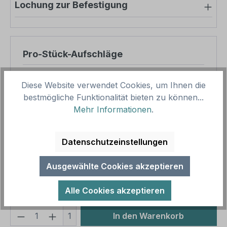
Lochung zur Befestigung
Pro-Stück-Aufschläge
Produktpreis
8,45 €
Diese Website verwendet Cookies, um Ihnen die
Zwischensumme
8,45 €
bestmögliche Funktionalität bieten zu können...
Mehr Informationen
.
Zusammenfassung
Datenschutzeinstellungen
Gesamtpreis
8,45 €
Preise inkl. MwSt. zzgl. Versandkosten
Ausgewählte Cookies akzeptieren
Aufgrund von Neuberechnungen im Warenkorb sind
abweichende Endpreise möglich.
Alle Cookies akzeptieren
Produkt Anzahl: Gib den gewünschten We
1
In den Warenkorb