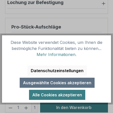
Lochung zur Befestigung
Pro-Stück-Aufschläge
Produktpreis
8,57 €
Diese Website verwendet Cookies, um Ihnen die
Zwischensumme
8,57 €
bestmögliche Funktionalität bieten zu können...
Mehr Informationen
.
Zusammenfassung
Datenschutzeinstellungen
Gesamtpreis
8,57 €
Preise inkl. MwSt. zzgl. Versandkosten
Ausgewählte Cookies akzeptieren
Aufgrund von Neuberechnungen im Warenkorb sind
abweichende Endpreise möglich.
Alle Cookies akzeptieren
Produkt Anzahl: Gib den gewünschten We
1
In den Warenkorb