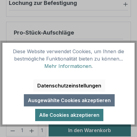
Lochung zur Befestigung
Pro-Stück-Aufschläge
Produktpreis
8,45 €
Diese Website verwendet Cookies, um Ihnen die
Zwischensumme
8,45 €
bestmögliche Funktionalität bieten zu können...
Mehr Informationen
.
Zusammenfassung
Datenschutzeinstellungen
Gesamtpreis
8,45 €
Preise inkl. MwSt. zzgl. Versandkosten
Ausgewählte Cookies akzeptieren
Aufgrund von Neuberechnungen im Warenkorb sind
abweichende Endpreise möglich.
Alle Cookies akzeptieren
Produkt Anzahl: Gib den gewünschten We
1
In den Warenkorb