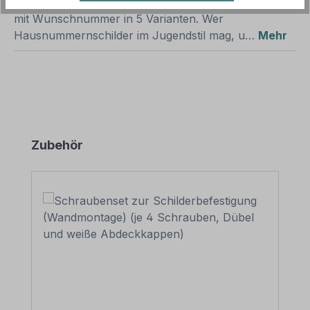
Schönes Hausnummernschild im altdeutschen Stil
mit Wunschnummer in 5 Varianten. Wer
Hausnummernschilder im Jugendstil mag, u…
Mehr
Produktgalerie überspringen
Zubehör