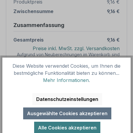
Produktpreis
9,16 €
Zwischensumme
9,16 €
Zusammenfassung
Gesamtpreis
9,16 €
Preise inkl. MwSt. zzgl. Versandkosten
Aufgrund von Neuberechnungen im Warenkorb sind
abweichende Endpreise möglich.
Diese Website verwendet Cookies, um Ihnen die
bestmögliche Funktionalität bieten zu können...
Produkt Anzahl: Gib den gewünschten We
Mehr Informationen
.
1
In den Warenkorb
Produktnummer:
SH13073.23
Datenschutzeinstellungen
Vorlagenummer:
STR-IND-10
Ausgewählte Cookies akzeptieren
Beschreibung
Alle Cookies akzeptieren