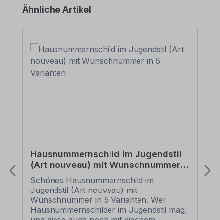
werden einfach aufgesteckt und
Produktgalerie überspringen
Ähnliche Artikel
verbergen so für eine gefällige
Erscheinung den Schraubenkopf.
Hausnummernschild im Jugendstil
(Art nouveau) mit Wunschnummer
in 5 Varianten
Schönes Hausnummernschild im
Jugendstil (Art nouveau) mit
Wunschnummer in 5 Varianten. Wer
Hausnummernschilder im Jugendstil mag,
und diese auch noch mit eigenem