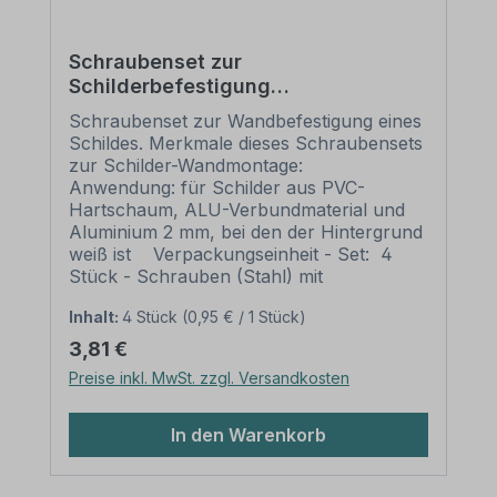
Schraubenset zur
Schilderbefestigung
(Wandmontage) (je 4 Schrauben,
Schraubenset zur Wandbefestigung eines
Dübel und weiße Abdeckkappen)
Schildes. Merkmale dieses Schraubensets
zur Schilder-Wandmontage:
Anwendung: für Schilder aus PVC-
Hartschaum, ALU-Verbundmaterial und
Aluminium 2 mm, bei den der Hintergrund
weiß ist Verpackungseinheit - Set: 4
Stück - Schrauben (Stahl) mit
Senkfrästaschenkopf mit
Inhalt:
4 Stück
(0,95 € / 1 Stück)
Kopflochbohrung (AW-Antrieb) 4 Stück
- passende Kunststoffdübel 4 Stück -
Regulärer Preis:
3,81 €
Abdeckkappen in weiß, Ø 12 mm Bitte
Preise inkl. MwSt. zzgl. Versandkosten
beachten Sie: Die Schilderlöcher sollten
gesenkt werden, um die Schraubenköpfe
aufzunehmen. Nach der Senkung müssen
In den Warenkorb
die Schraubenköpfe bündig mit dem
Schild abschließen. Die weißen Kappen