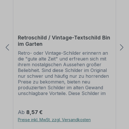
Retroschild / Vintage-Textschild Bin
im Garten
Retro- oder Vintage-Schilder erinnern an
die "gute alte Zeit" und erfreuen sich mit
ihrem nostalgischen Aussehen großer
Beliebheit. Sind diese Schilder im Original
nur schwer und häufig nur zu horrenden
Preise zu bekommen, bieten neu
produzierten Schilder im alten Gewand
unschlagbare Vorteile. Diese Schilder im
Retro- oder Vintage-Look sind in
zahlreichen Ausführungen erhältlich, mit
Motiven oder nur Textinhalten, die je nach
Regulärer Preis:
Ab
8,57 €
Artikel individuallisiert werden können. Die
Preise inkl. MwSt. zzgl. Versandkosten
Patina (Kratzer und Beschädigungen) ist
nicht echt, sondern nur aufgedruckt,