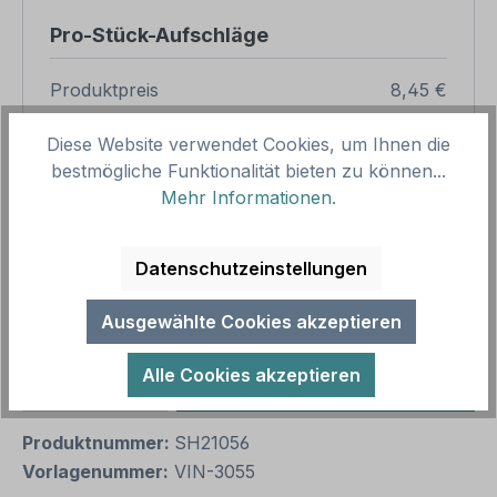
Pro-Stück-Aufschläge
Produktpreis
8,45 €
Zwischensumme
8,45 €
Diese Website verwendet Cookies, um Ihnen die
bestmögliche Funktionalität bieten zu können...
Zusammenfassung
Mehr Informationen
.
Gesamtpreis
8,45 €
Preise inkl. MwSt. zzgl. Versandkosten
Datenschutzeinstellungen
Aufgrund von Neuberechnungen im Warenkorb sind
abweichende Endpreise möglich.
Ausgewählte Cookies akzeptieren
Alle Cookies akzeptieren
Produkt Anzahl: Gib den gewünschten We
1
In den Warenkorb
Produktnummer:
SH21056
Vorlagenummer:
VIN-3055