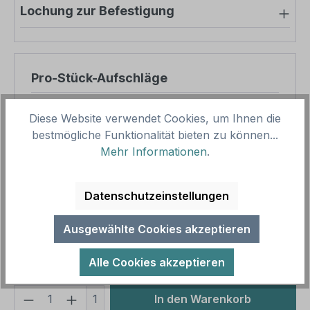
Lochung zur Befestigung
Pro-Stück-Aufschläge
Produktpreis
6,19 €
Diese Website verwendet Cookies, um Ihnen die
Zwischensumme
6,19 €
bestmögliche Funktionalität bieten zu können...
Mehr Informationen
.
Zusammenfassung
Datenschutzeinstellungen
Gesamtpreis
6,19 €
Preise inkl. MwSt. zzgl. Versandkosten
Ausgewählte Cookies akzeptieren
Aufgrund von Neuberechnungen im Warenkorb sind
abweichende Endpreise möglich.
Alle Cookies akzeptieren
Produkt Anzahl: Gib den gewünschten We
1
In den Warenkorb