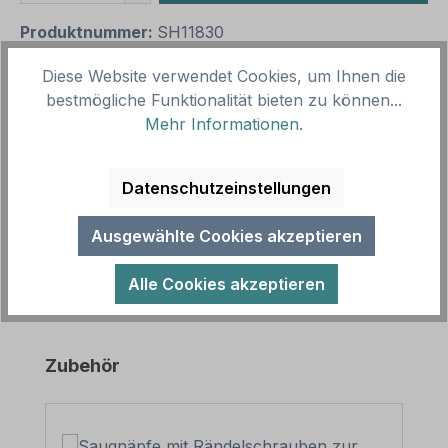
Produktnummer:
SH11830
Vorlagenummer:
LKW-IND-61
Diese Website verwendet Cookies, um Ihnen die
bestmögliche Funktionalität bieten zu können...
Mehr Informationen
.
Beschreibung
Originelles Truck / LKW-Schild I love my truck - mit
Herz. Fun-Schilder oder Namensschilder für
Datenschutzeinstellungen
Trucker verleihen dem Führer…
Mehr
Ausgewählte Cookies akzeptieren
Alle Cookies akzeptieren
Produktgalerie überspringen
Zubehör