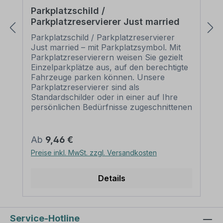
Parkplatzschild /
Parkplatzreservierer Just married
Parkplatzschild / Parkplatzreservierer
Just married – mit Parkplatzsymbol. Mit
Parkplatzreservierern weisen Sie gezielt
Einzelparkplätze aus, auf den berechtigte
Fahrzeuge parken können. Unsere
Parkplatzreservierer sind als
Standardschilder oder in einer auf Ihre
persönlichen Bedürfnisse zugeschnittenen
Ausführung erhältlich. Merkmale des
Parkplatzschildes /
Parkplatzreservierers Just married – P-
Regulärer Preis:
Ab
9,46 €
PR-32: Material: Aluminium 2 mm
Preise inkl. MwSt. zzgl. Versandkosten
selbstklebende Folie
Ausführung: standard weiß. Alternative
Ausführungen sind möglich.
Details
Abmessungen: 500 x 110 mm
Verarbeitung: rechteckig beschnitten mit
abgerundeten Ecken (nur Schilder). Die
Aufklebervariante wird nur mit spitzen
Service-Hotline