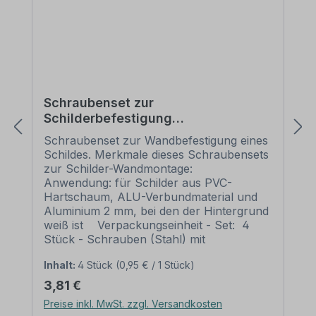
Schraubenset zur
Schilderbefestigung
(Wandmontage) (je 4 Schrauben,
Schraubenset zur Wandbefestigung eines
Dübel und weiße Abdeckkappen)
Schildes. Merkmale dieses Schraubensets
zur Schilder-Wandmontage:
Anwendung: für Schilder aus PVC-
Hartschaum, ALU-Verbundmaterial und
Aluminium 2 mm, bei den der Hintergrund
weiß ist Verpackungseinheit - Set: 4
Stück - Schrauben (Stahl) mit
Senkfrästaschenkopf mit
Inhalt:
4 Stück
(0,95 € / 1 Stück)
Kopflochbohrung (AW-Antrieb) 4 Stück
- passende Kunststoffdübel 4 Stück -
Regulärer Preis:
3,81 €
Abdeckkappen in weiß, Ø 12 mm Bitte
Preise inkl. MwSt. zzgl. Versandkosten
beachten Sie: Die Schilderlöcher sollten