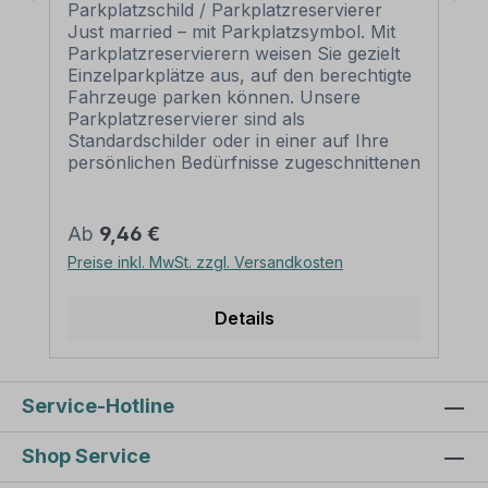
Parkplatzschild / Parkplatzreservierer
Just married – mit Parkplatzsymbol. Mit
Parkplatzreservierern weisen Sie gezielt
Einzelparkplätze aus, auf den berechtigte
Fahrzeuge parken können. Unsere
Parkplatzreservierer sind als
Standardschilder oder in einer auf Ihre
persönlichen Bedürfnisse zugeschnittenen
Ausführung erhältlich. Merkmale des
Parkplatzschildes /
Parkplatzreservierers Just married – P-
Regulärer Preis:
Ab
9,46 €
PR-32: Material: Aluminium 2 mm
Preise inkl. MwSt. zzgl. Versandkosten
selbstklebende Folie
Ausführung: standard weiß. Alternative
Ausführungen sind möglich.
Details
Abmessungen: 500 x 110 mm
Verarbeitung: rechteckig beschnitten mit
abgerundeten Ecken (nur Schilder). Die
Aufklebervariante wird nur mit spitzen
Service-Hotline
Ecken produziert.
Verpackungseinheiten: 1
Shop Service
Parkplatzreservierer als Schild oder