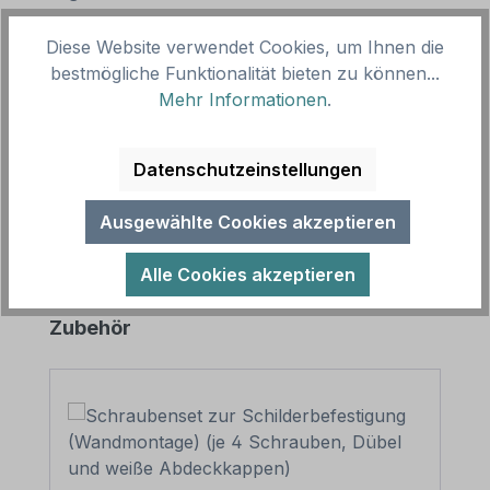
Diese Website verwendet Cookies, um Ihnen die
Beschreibung
bestmögliche Funktionalität bieten zu können...
Mehr Informationen
.
Originelles Truck / LKW-Schild mit Wunschtext und
Totenköpfen. Fun-Schilder oder Namensschilder
für Trucker verleihen dem Fü…
Mehr
Datenschutzeinstellungen
Ausgewählte Cookies akzeptieren
Alle Cookies akzeptieren
Produktgalerie überspringen
Zubehör