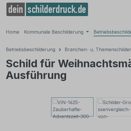
springen
Zur Hauptnavigation springen
Home
Kommunale Beschilderung
Betriebsbeschil
Betriebsbeschilderung
Branchen- u. Themenschilde
Schild für Weihnachtsmä
Ausführung
Bildergalerie überspringen