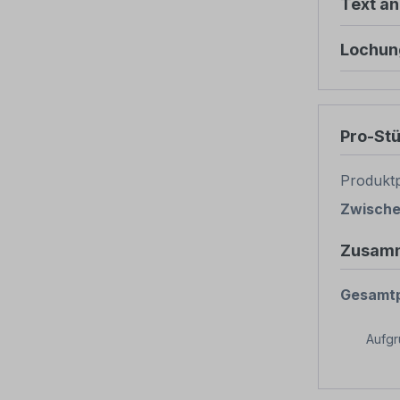
Text ä
Lochun
Pro-St
Produktp
Zwisch
Zusam
Gesamtp
Aufg