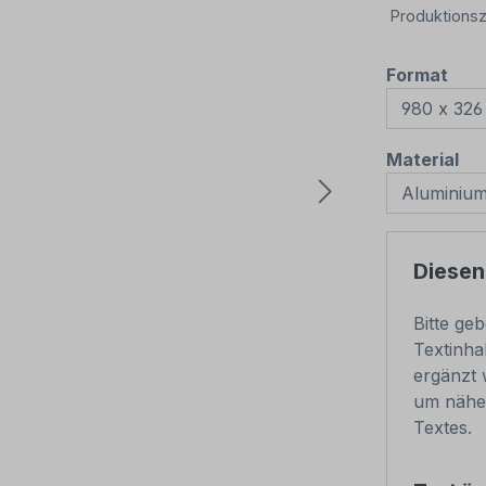
Produktionsz
aus
Format
au
Material
Diesen
Bitte ge
Textinha
ergänzt 
um nähe
Textes.