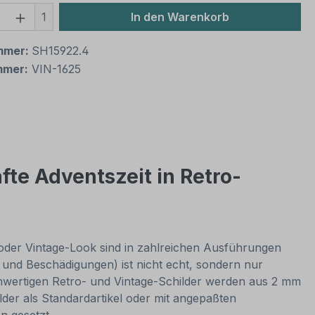
 Anzahl: Gib den gewünschten Wert ein 
1
In den Warenkorb
mmer:
SH15922.4
mmer:
VIN-1625
te Adventszeit in Retro-
 oder Vintage-Look sind in zahlreichen Ausführungen
er und Beschädigungen) ist nicht echt, sondern nur
chwertigen Retro- und Vintage-Schilder werden aus 2 mm
ilder als Standardartikel oder mit angepaßten