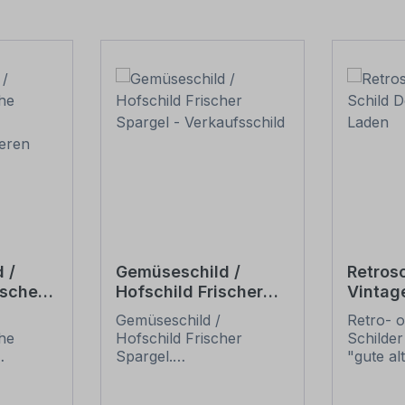
 /
Gemüseschild /
Retrosc
ische
Hofschild Frischer
Vintag
it
Spargel -
Tante
Gemüseschild /
Retro- o
beeren
Verkaufsschild
che
Hofschild Frischer
Schilder
Spargel.
"gute al
eren.
Verkaufsschilder für Ihr
erfreuen
Obst und Gemüse – für
nostalg