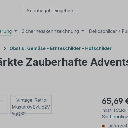
derung
Sicherheitskennzeichnung
Dekoschilder / Fu
r
Obst u. Gemüse - Ernteschilder - Hofschilder
rkte Zauberhafte Adventsz
65,69 
Inhalt:
1 Stück
Sie benötig
Lieferzei