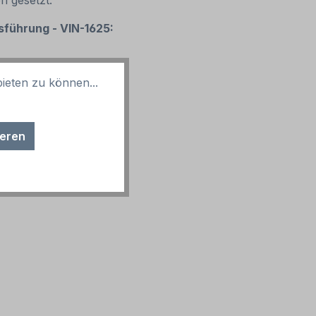
en gesetzt.
sführung - VIN-1625:
ieten zu können...
ieren