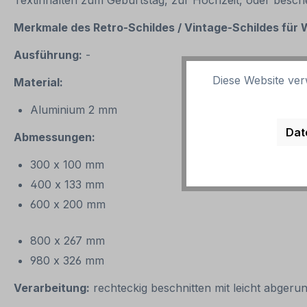
Textinhalten zum Geburtstag, zur Hochzeit, oder besch
Merkmale des Retro-Schildes / Vintage
-S
childes für
Ausführung:
-
Diese Website ver
Material:
Aluminium 2 mm
Dat
Abmessungen:
300 x 100 mm
400 x 133 mm
600 x 200 mm
800 x 267 mm
980 x 326 mm
Verarbeitung:
rechteckig beschnitten mit leicht abgeru