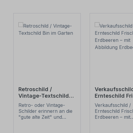
Produktgalerie überspringen
Retroschild /
Verkaufsschild
Vintage-Textschild
Ernteschild Fr
Bin im Garten
Erdbeeren – m
Retro- oder Vintage-
Verkaufsschild /
Abbildung Erd
Schilder erinnern an die
Ernteschild Fris
"gute alte Zeit" und
Erdbeeren – mit
erfreuen sich mit ihrem
Abbildung Erdbe
nostalgischen Aussehen
Ein schönes