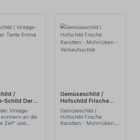
hild /
Gemüseschild /
e-Schild Der
Hofschild Frische
 Emma Laden
Karotten - Mohrrüben
der Vintage-
Gemüseschild /
- Verkaufsschild
 erinnern an die
Hofschild Frische
te Zeit" und
Karotten - Mohrrüben.
 sich mit ihrem
Verkaufsschilder für Ihr
ischen Aussehen
Obst und Gemüse – für