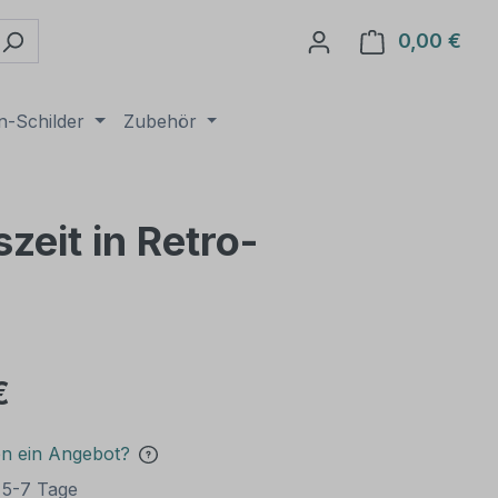
0,00 €
Ware
n-Schilder
Zubehör
eit in Retro-
€
en ein Angebot?
t 5-7 Tage