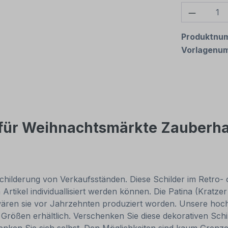
Produkt
Produktnu
Vorlagenu
für Weihnachtsmärkte Zauberhaf
childerung von Verkaufsständen. Diese Schilder im Retro-
h Artikel individuallisiert werden können. Die Patina (Kratz
s wären sie vor Jahrzehnten produziert worden. Unsere ho
en Größen erhältlich. Verschenken Sie diese dekorativen Sch