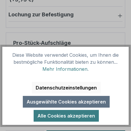
Lochung zur Befestigung
Pro-Stück-Aufschläge
Diese Website verwendet Cookies, um Ihnen die
Produktpreis
39,03 €
bestmögliche Funktionalität bieten zu können...
Zwischensumme
39,03 €
Mehr Informationen
.
Zusammenfassung
Datenschutzeinstellungen
Gesamtpreis
39,03 €
Ausgewählte Cookies akzeptieren
Preise inkl. MwSt. zzgl. Versandkosten
Aufgrund von Neuberechnungen im Warenkorb sind
Alle Cookies akzeptieren
abweichende Endpreise möglich.