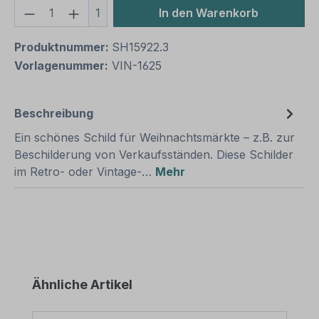
Produkt Anzahl: Gib den gewünschten We
1
In den Warenkorb
Produktnummer:
SH15922.3
Vorlagenummer:
VIN-1625
Beschreibung
Ein schönes Schild für Weihnachtsmärkte – z.B. zur
Beschilderung von Verkaufsständen. Diese Schilder
im Retro- oder Vintage-…
Mehr
Produktgalerie überspringen
Ähnliche Artikel