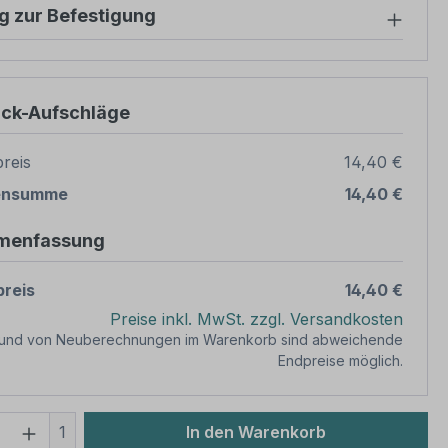
g zur Befestigung
ück-Aufschläge
reis
14,40 €
ensumme
14,40 €
menfassung
reis
14,40 €
Preise inkl. MwSt. zzgl. Versandkosten
rund von Neuberechnungen im Warenkorb sind abweichende
Endpreise möglich.
 Anzahl: Gib den gewünschten Wert ein 
1
In den Warenkorb