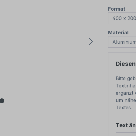
aus
Format
au
Material
Diesen
Bitte ge
Textinha
ergänzt 
um nähe
Textes.
Text ä