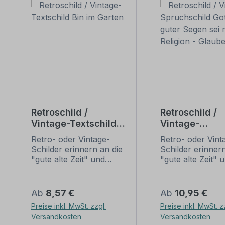
Retroschild /
Retroschild /
Vintage-Textschild
Vintage-
Bin im Garten
Spruchschild 
Retro- oder Vintage-
Retro- oder Vint
guter Segen se
Schilder erinnern an die
Schilder erinnern
dir – Religion -
"gute alte Zeit" und
"gute alte Zeit" 
Glaube
erfreuen sich mit ihrem
erfreuen sich mi
nostalgischen Aussehen
nostalgischen A
großer Beliebheit. Sind
großer Beliebheit
Regulärer Preis:
Regulärer Preis:
Ab
8,57 €
Ab
10,95 €
diese Schilder im Original
diese Schilder im
Preise inkl. MwSt. zzgl.
Preise inkl. MwSt. z
nur schwer und häufig
nur schwer und 
Versandkosten
Versandkosten
nur zu horrenden Preise
nur zu horrende