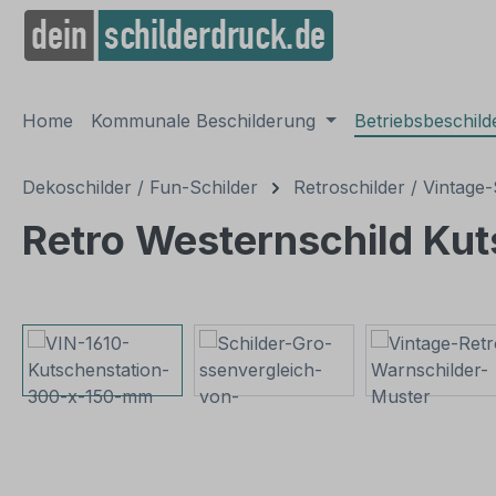
springen
Zur Hauptnavigation springen
Home
Kommunale Beschilderung
Betriebsbeschil
Dekoschilder / Fun-Schilder
Retroschilder / Vintage-
Retro Westernschild Kut
Bildergalerie überspringen