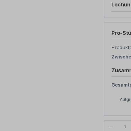
Lochun
Pro-St
Produktp
Zwisch
Zusam
Gesamtp
Aufg
Produkt