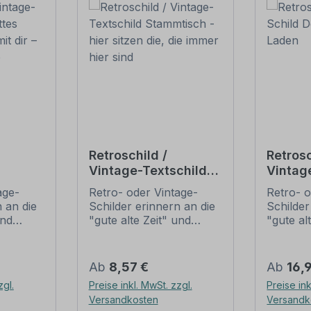
Retroschild /
Retrosc
Vintage-Textschild
Vintag
Gottes
Stammtisch - hier
Tante
age-
Retro- oder Vintage-
Retro- o
i mit
sitzen die, die immer
 an die
Schilder erinnern an die
Schilder
hier sind
und
"gute alte Zeit" und
"gute al
t ihrem
erfreuen sich mit ihrem
erfreuen
ussehen
nostalgischen Aussehen
nostalg
. Sind
großer Beliebheit. Sind
großer B
Regulärer Preis:
Regulär
Ab
8,57 €
Ab
16,
 Original
diese Schilder im Original
diese Sc
zgl.
Preise inkl. MwSt. zzgl.
Preise ink
häufig
nur schwer und häufig
nur sch
Versandkosten
Versandk
n Preise
nur zu horrenden Preise
nur zu 