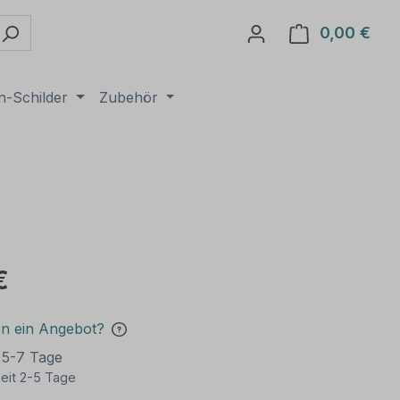
0,00 €
Ware
n-Schilder
Zubehör
€
en ein Angebot?
t 5-7 Tage
eit 2-5 Tage