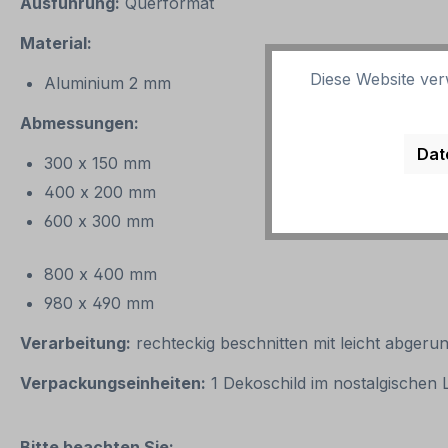
Ausführung:
Querformat
Material:
Diese Website ver
Aluminium 2 mm
Abmessungen:
Dat
300 x 150 mm
400 x 200 mm
600 x 300 mm
800 x 400 mm
980 x 490 mm
Verarbeitung:
rechteckig beschnitten mit leicht abgeru
Verpackungseinheiten:
1 Dekoschild im nostalgischen
Bitte beachten Sie: