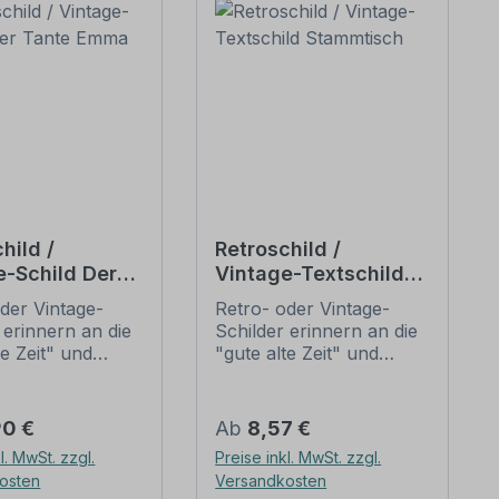
hild /
Retroschild /
e-Schild Der
Vintage-Textschild
 Emma Laden
Stammtisch
der Vintage-
Retro- oder Vintage-
 erinnern an die
Schilder erinnern an die
te Zeit" und
"gute alte Zeit" und
 sich mit ihrem
erfreuen sich mit ihrem
ischen Aussehen
nostalgischen Aussehen
eliebheit. Sind
großer Beliebheit. Sind
er Preis:
Regulärer Preis:
90 €
Ab
8,57 €
hilder im Original
diese Schilder im Original
l. MwSt. zzgl.
Preise inkl. MwSt. zzgl.
wer und häufig
nur schwer und häufig
osten
Versandkosten
horrenden Preise
nur zu horrenden Preise