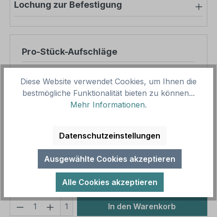
Lochung zur Befestigung
Pro-Stück-Aufschläge
Produktpreis
87,47 €
Diese Website verwendet Cookies, um Ihnen die
Zwischensumme
87,47 €
bestmögliche Funktionalität bieten zu können...
Mehr Informationen
.
Zusammenfassung
Datenschutzeinstellungen
Gesamtpreis
87,47 €
Preise inkl. MwSt. zzgl. Versandkosten
Ausgewählte Cookies akzeptieren
Aufgrund von Neuberechnungen im Warenkorb sind
abweichende Endpreise möglich.
Alle Cookies akzeptieren
Produkt Anzahl: Gib den gewünschten We
1
In den Warenkorb