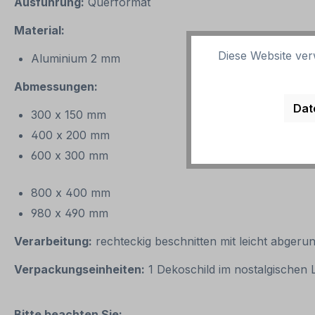
Ausführung:
Querformat
Material:
Diese Website ver
Aluminium 2 mm
Abmessungen:
Dat
300 x 150 mm
400 x 200 mm
600 x 300 mm
800 x 400 mm
980 x 490 mm
Verarbeitung:
rechteckig beschnitten mit leicht abgeru
Verpackungseinheiten:
1 Dekoschild im nostalgischen
Bitte beachten Sie: