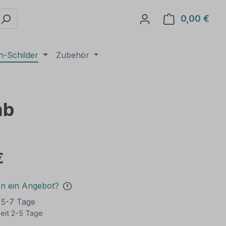
0,00 €
Ware
n-Schilder
Zubehör
ab
€
en ein Angebot?
t 5-7 Tage
eit 2-5 Tage