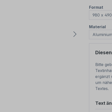
aus
Format
au
Material
Diesen
Bitte ge
Textinha
ergänzt 
um nähe
Textes.
Text ä