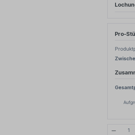
Lochun
Pro-St
Produktp
Zwisch
Zusam
Gesamtp
Aufg
Produkt