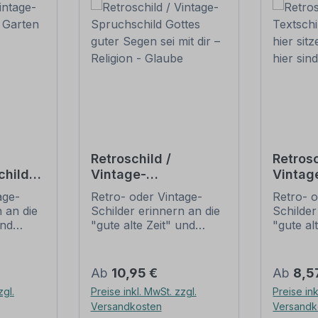
Retroschild /
Retrosc
child
Vintage-
Vintag
Spruchschild Gottes
Stammt
age-
Retro- oder Vintage-
Retro- o
guter Segen sei mit
sitzen 
 an die
Schilder erinnern an die
Schilder
dir – Religion -
hier si
und
"gute alte Zeit" und
"gute al
Glaube
t ihrem
erfreuen sich mit ihrem
erfreuen
ussehen
nostalgischen Aussehen
nostalg
. Sind
großer Beliebheit. Sind
großer B
Regulärer Preis:
Regulär
Ab
10,95 €
Ab
8,5
 Original
diese Schilder im Original
diese Sc
zgl.
Preise inkl. MwSt. zzgl.
Preise ink
häufig
nur schwer und häufig
nur sch
Versandkosten
Versandk
n Preise
nur zu horrenden Preise
nur zu 