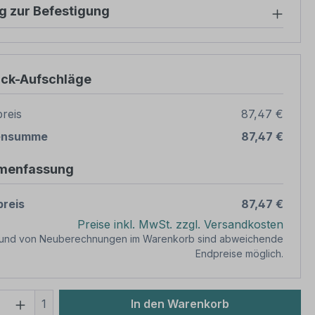
g zur Befestigung
ück-Aufschläge
reis
87,47 €
ensumme
87,47 €
menfassung
reis
87,47 €
Preise inkl. MwSt. zzgl. Versandkosten
rund von Neuberechnungen im Warenkorb sind abweichende
Endpreise möglich.
 Anzahl: Gib den gewünschten Wert ein 
1
In den Warenkorb