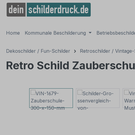
springen
Zur Hauptnavigation springen
Home
Kommunale Beschilderung
Betriebsbeschil
Dekoschilder / Fun-Schilder
Retroschilder / Vintage-
Retro Schild Zauberschu
Bildergalerie überspringen