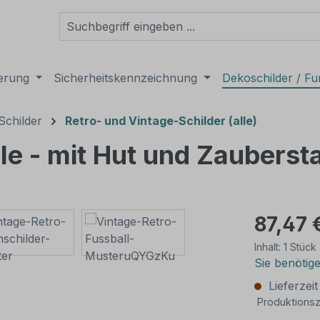
derung
Sicherheitskennzeichnung
Dekoschilder / Fu
Schilder
Retro- und Vintage-Schilder (alle)
le - mit Hut und Zauberst
87,47 
Inhalt:
1 Stück
Sie benötig
Lieferzei
Produktionsz