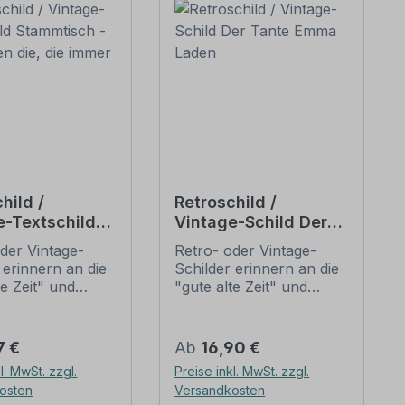
hild /
Retroschild /
e-Textschild
Vintage-Schild Der
isch - hier
Tante Emma Laden
der Vintage-
Retro- oder Vintage-
die, die immer
 erinnern an die
Schilder erinnern an die
nd
te Zeit" und
"gute alte Zeit" und
 sich mit ihrem
erfreuen sich mit ihrem
ischen Aussehen
nostalgischen Aussehen
eliebheit. Sind
großer Beliebheit. Sind
er Preis:
Regulärer Preis:
7 €
Ab
16,90 €
hilder im Original
diese Schilder im Original
l. MwSt. zzgl.
Preise inkl. MwSt. zzgl.
wer und häufig
nur schwer und häufig
osten
Versandkosten
horrenden Preise
nur zu horrenden Preise