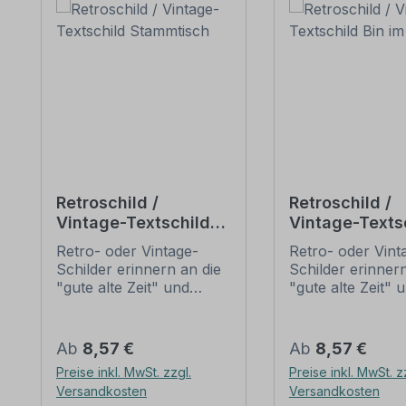
Retroschild /
Retroschild /
Vintage-Textschild
Vintage-Texts
Stammtisch
Bin im Garten
Retro- oder Vintage-
Retro- oder Vint
Schilder erinnern an die
Schilder erinnern
"gute alte Zeit" und
"gute alte Zeit" 
erfreuen sich mit ihrem
erfreuen sich mi
nostalgischen Aussehen
nostalgischen A
großer Beliebheit. Sind
großer Beliebheit
Regulärer Preis:
Regulärer Preis:
Ab
8,57 €
Ab
8,57 €
diese Schilder im Original
diese Schilder im
Preise inkl. MwSt. zzgl.
Preise inkl. MwSt. z
nur schwer und häufig
nur schwer und 
Versandkosten
Versandkosten
nur zu horrenden Preise
nur zu horrende