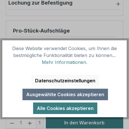
Lochung zur Befestigung
Pro-Stück-Aufschläge
Produktpreis
31,89 €
Diese Website verwendet Cookies, um Ihnen die
Zwischensumme
31,89 €
bestmögliche Funktionalität bieten zu können...
Mehr Informationen
.
Zusammenfassung
Datenschutzeinstellungen
Gesamtpreis
31,89 €
Preise inkl. MwSt. zzgl. Versandkosten
Ausgewählte Cookies akzeptieren
Aufgrund von Neuberechnungen im Warenkorb sind
abweichende Endpreise möglich.
Alle Cookies akzeptieren
Produkt Anzahl: Gib den gewünschten We
1
In den Warenkorb