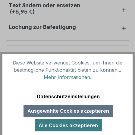
Text ändern oder ersetzen
(+5,95 €)
Lochung zur Befestigung
Pro-Stück-Aufschläge
Diese Website verwendet Cookies, um Ihnen die
bestmögliche Funktionalität bieten zu können...
Produktpreis
14,40 €
Mehr Informationen
.
Zwischensumme
14,40 €
Zusammenfassung
Datenschutzeinstellungen
Gesamtpreis
14,40 €
Ausgewählte Cookies akzeptieren
Preise inkl. MwSt. zzgl. Versandkosten
Aufgrund von Neuberechnungen im Warenkorb sind
Alle Cookies akzeptieren
abweichende Endpreise möglich.