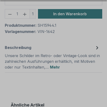
Produkt Anzahl: Gib den gewünschten We
1
In den Warenkorb
Produktnummer:
SH15944.1
Vorlagenummer:
VIN-1642
Beschreibung
Unsere Schilder im Retro- oder Vintage-Look sind in
zahlreichen Ausführungen erhältlich, mit Motiven
oder nur Textinhalten,…
Mehr
Produktgalerie überspringen
Ähnliche Artikel