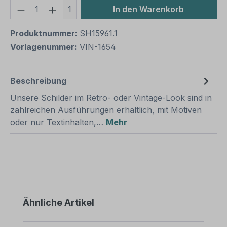
Produkt Anzahl: Gib den gewünschten We
1
In den Warenkorb
Produktnummer:
SH15961.1
Vorlagenummer:
VIN-1654
Beschreibung
Unsere Schilder im Retro- oder Vintage-Look sind in
zahlreichen Ausführungen erhältlich, mit Motiven
oder nur Textinhalten,…
Mehr
Produktgalerie überspringen
Ähnliche Artikel