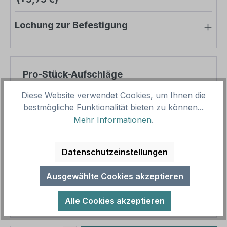
Lochung zur Befestigung
Pro-Stück-Aufschläge
Diese Website verwendet Cookies, um Ihnen die
Produktpreis
14,16 €
bestmögliche Funktionalität bieten zu können...
Zwischensumme
14,16 €
Mehr Informationen
.
Zusammenfassung
Datenschutzeinstellungen
Gesamtpreis
14,16 €
Ausgewählte Cookies akzeptieren
Preise inkl. MwSt. zzgl. Versandkosten
Aufgrund von Neuberechnungen im Warenkorb sind
Alle Cookies akzeptieren
abweichende Endpreise möglich.