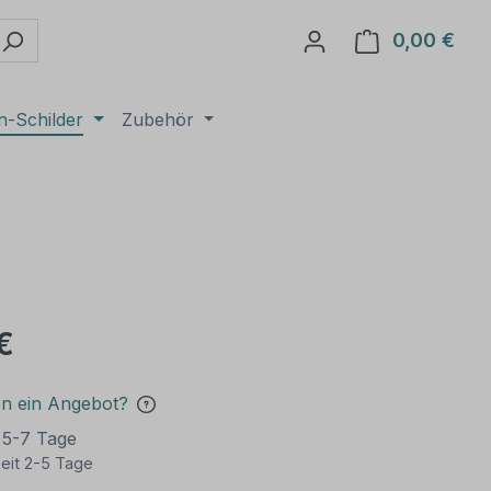
0,00 €
Ware
n-Schilder
Zubehör
€
en ein Angebot?
t 5-7 Tage
eit 2-5 Tage