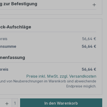
g zur Befestigung
ück-Aufschläge
reis
56,64 €
ensumme
56,64 €
menfassung
reis
56,64 €
Preise inkl. MwSt. zzgl. Versandkosten
rund von Neuberechnungen im Warenkorb sind abweichende
Endpreise möglich.
 Anzahl: Gib den gewünschten Wert ein 
1
In den Warenkorb