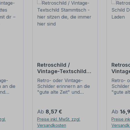
Retroschild /
Retrosc
Vintage-Textschild
Vintag
Gottes
Stammtisch - hier
Tante
age-
Retro- oder Vintage-
Retro- o
i mit
sitzen die, die immer
 an die
Schilder erinnern an die
Schilder
hier sind
und
"gute alte Zeit" und
"gute al
t ihrem
erfreuen sich mit ihrem
erfreuen
ussehen
nostalgischen Aussehen
nostalg
. Sind
großer Beliebheit. Sind
großer B
Regulärer Preis:
Regulär
Ab
8,57 €
Ab
16,
 Original
diese Schilder im Original
diese Sc
zgl.
Preise inkl. MwSt. zzgl.
Preise ink
häufig
nur schwer und häufig
nur sch
Versandkosten
Versandk
n Preise
nur zu horrenden Preise
nur zu 