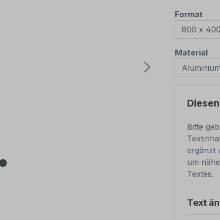
aus
Format
au
Material
Diesen
Bitte ge
Textinha
ergänzt 
um nähe
Textes.
Text ä