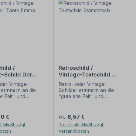
hild /
Retroschild /
e-Schild Der
Vintage-Textschild
 Emma Laden
Stammtisch
der Vintage-
Retro- oder Vintage-
 erinnern an die
Schilder erinnern an die
te Zeit" und
"gute alte Zeit" und
 sich mit ihrem
erfreuen sich mit ihrem
ischen Aussehen
nostalgischen Aussehen
eliebheit. Sind
großer Beliebheit. Sind
er Preis:
Regulärer Preis:
90 €
Ab
8,57 €
hilder im Original
diese Schilder im Original
l. MwSt. zzgl.
Preise inkl. MwSt. zzgl.
wer und häufig
nur schwer und häufig
osten
Versandkosten
horrenden Preise
nur zu horrenden Preise