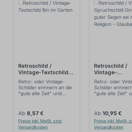
Retroschild /
Retroschild /
Vintage-Textschild
Vintage-
Bin im Garten
Spruchschild 
Retro- oder Vintage-
Retro- oder Vint
guter Segen se
Schilder erinnern an die
Schilder erinnern
dir – Religion -
"gute alte Zeit" und
"gute alte Zeit" 
Glaube
erfreuen sich mit ihrem
erfreuen sich mi
nostalgischen Aussehen
nostalgischen A
großer Beliebheit. Sind
großer Beliebheit
Regulärer Preis:
Regulärer Preis:
Ab
8,57 €
Ab
10,95 €
diese Schilder im Original
diese Schilder im
Preise inkl. MwSt. zzgl.
Preise inkl. MwSt. z
nur schwer und häufig
nur schwer und 
Versandkosten
Versandkosten
nur zu horrenden Preise
nur zu horrende