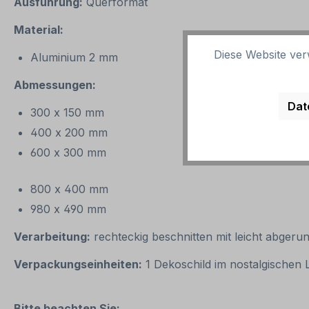
Ausführung:
Querformat
Material:
Diese Website ver
Aluminium 2 mm
Abmessungen:
Dat
300 x 150 mm
400 x 200 mm
600 x 300 mm
800 x 400 mm
980 x 490 mm
Verarbeitung:
rechteckig beschnitten mit leicht abgeru
Verpackungseinheiten:
1 Dekoschild im nostalgischen
Bitte beachten Sie: