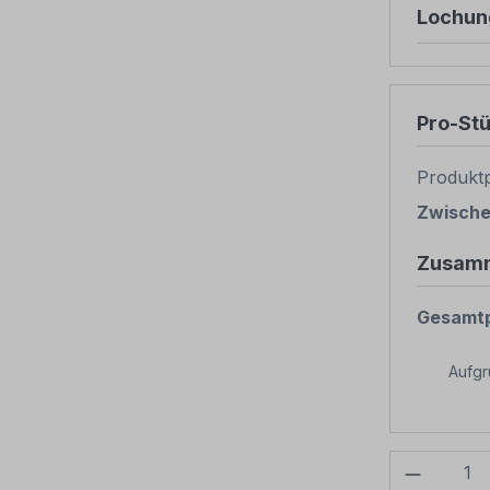
Lochun
Pro-St
Produktp
Zwisch
Zusam
Gesamtp
Aufg
Produkt