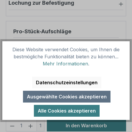
Lochung zur Befestigung
Pro-Stück-Aufschläge
Produktpreis
56,64 €
Diese Website verwendet Cookies, um Ihnen die
Zwischensumme
56,64 €
bestmögliche Funktionalität bieten zu können...
Mehr Informationen
.
Zusammenfassung
Datenschutzeinstellungen
Gesamtpreis
56,64 €
Preise inkl. MwSt. zzgl. Versandkosten
Ausgewählte Cookies akzeptieren
Aufgrund von Neuberechnungen im Warenkorb sind
abweichende Endpreise möglich.
Alle Cookies akzeptieren
Produkt Anzahl: Gib den gewünschten We
1
In den Warenkorb