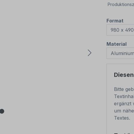
Produktionsz
aus
Format
au
Material
Diesen
Bitte ge
Textinha
ergänzt 
um nähe
Textes.