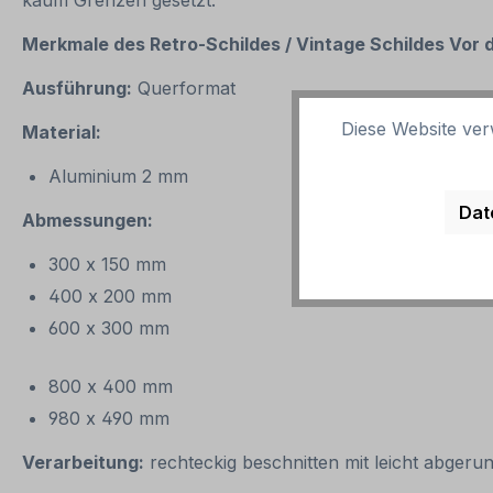
kaum Grenzen gesetzt.
Merkmale des Retro-Schildes / Vintage
Schildes Vor
Ausführung:
Querformat
Diese Website ver
Material:
Aluminium 2 mm
Dat
Abmessungen:
300 x 150 mm
400 x 200 mm
600 x 300 mm
800 x 400 mm
980 x 490 mm
Verarbeitung:
rechteckig beschnitten mit leicht abgeru