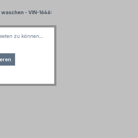
u waschen - VIN-1646:
ieten zu können...
ieren