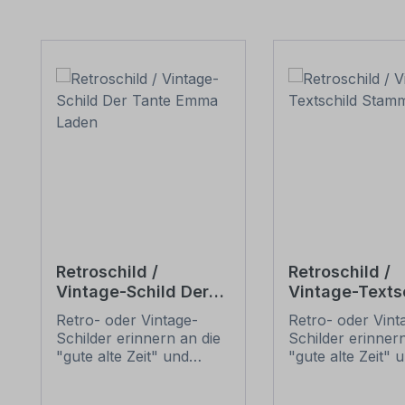
Produktgalerie überspringen
Retroschild /
Retroschild /
Vintage-Schild Der
Vintage-Texts
Tante Emma Laden
Stammtisch
Retro- oder Vintage-
Retro- oder Vint
Schilder erinnern an die
Schilder erinnern
"gute alte Zeit" und
"gute alte Zeit" 
erfreuen sich mit ihrem
erfreuen sich mi
nostalgischen Aussehen
nostalgischen A