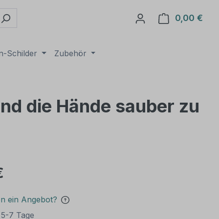
0,00 €
Ware
n-Schilder
Zubehör
nd die Hände sauber zu
€
en ein Angebot?
t 5-7 Tage