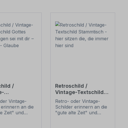
hild /
Retroschild /
e-
Vintage-Textschild
schild Gottes
Stammtisch - hier
der Vintage-
Retro- oder Vintage-
Segen sei mit
sitzen die, die immer
 erinnern an die
Schilder erinnern an die
ligion -
hier sind
te Zeit" und
"gute alte Zeit" und
 sich mit ihrem
erfreuen sich mit ihrem
ischen Aussehen
nostalgischen Aussehen