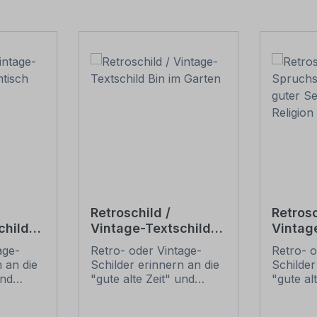
Retroschild /
Retrosc
child
Vintage-Textschild
Vintag
Bin im Garten
Spruch
age-
Retro- oder Vintage-
Retro- o
guter 
 an die
Schilder erinnern an die
Schilder
dir – Re
und
"gute alte Zeit" und
"gute al
Glaube
t ihrem
erfreuen sich mit ihrem
erfreuen
ussehen
nostalgischen Aussehen
nostalg