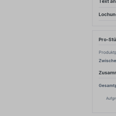
Text ä
Lochun
Pro-St
Produktp
Zwisch
Zusam
Gesamtp
Aufg