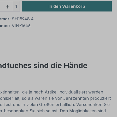
 Anzahl: Gib den gewünschten Wert ein 
1
In den Warenkorb
mmer:
SH15948.4
mmer:
VIN-1646
ndtuches sind die Hände
nhalten, die je nach Artikel individuallisiert werden
hilder alt, so als wären sie vor Jahrzehnten produziert
rfest und in vielen Größen erhältlich. Verschenken Sie
er beschenken Sie sich selbst. Den Möglichkeiten sind