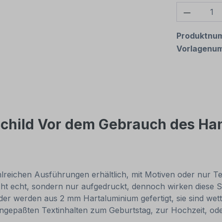
Produkt
Produktnu
Vorlagenu
Schild Vor dem Gebrauch des Ha
reichen Ausführungen erhältlich, mit Motiven oder nur Texti
cht echt, sondern nur aufgedruckt, dennoch wirken diese Sc
r werden aus 2 mm Hartaluminium gefertigt, sie sind wette
 angepaßten Textinhalten zum Geburtstag, zur Hochzeit, od