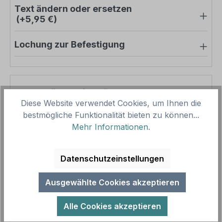
Text ändern oder ersetzen
(+5,95 €)
Lochung zur Befestigung
Pro-Stück-Aufschläge
Diese Website verwendet Cookies, um Ihnen die
bestmögliche Funktionalität bieten zu können...
Produktpreis
14,40 €
Mehr Informationen
.
Zwischensumme
14,40 €
Zusammenfassung
Datenschutzeinstellungen
Gesamtpreis
14,40 €
Ausgewählte Cookies akzeptieren
Preise inkl. MwSt. zzgl. Versandkosten
Aufgrund von Neuberechnungen im Warenkorb sind
Alle Cookies akzeptieren
abweichende Endpreise möglich.