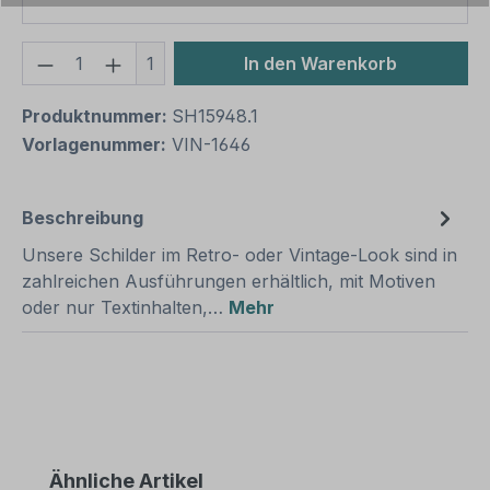
Produkt Anzahl: Gib den gewünschten We
1
In den Warenkorb
Produktnummer:
SH15948.1
Vorlagenummer:
VIN-1646
Beschreibung
Unsere Schilder im Retro- oder Vintage-Look sind in
zahlreichen Ausführungen erhältlich, mit Motiven
oder nur Textinhalten,…
Mehr
Produktgalerie überspringen
Ähnliche Artikel