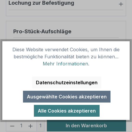
Lochung zur Befestigung
Pro-Stück-Aufschläge
Produktpreis
31,89 €
Diese Website verwendet Cookies, um Ihnen die
Zwischensumme
31,89 €
bestmögliche Funktionalität bieten zu können...
Mehr Informationen
.
Zusammenfassung
Datenschutzeinstellungen
Gesamtpreis
31,89 €
Preise inkl. MwSt. zzgl. Versandkosten
Ausgewählte Cookies akzeptieren
Aufgrund von Neuberechnungen im Warenkorb sind
abweichende Endpreise möglich.
Alle Cookies akzeptieren
Produkt Anzahl: Gib den gewünschten We
1
In den Warenkorb