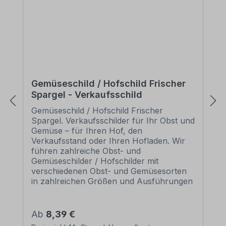
Gemüseschild / Hofschild Frischer
Spargel - Verkaufsschild
Gemüseschild / Hofschild Frischer
Spargel. Verkaufsschilder für Ihr Obst und
Gemüse – für Ihren Hof, den
Verkaufsstand oder Ihren Hofladen. Wir
führen zahlreiche Obst- und
Gemüseschilder / Hofschilder mit
verschiedenen Obst- und Gemüsesorten
in zahlreichen Größen und Ausführungen
als Standardartikel oder mit Ihrem
Wunschtext für eine bedarfsbezogene
Beschilderung. Merkmale des
Regulärer Preis:
Ab
8,39 €
Gemüseschildes / Hofschildes Frischer