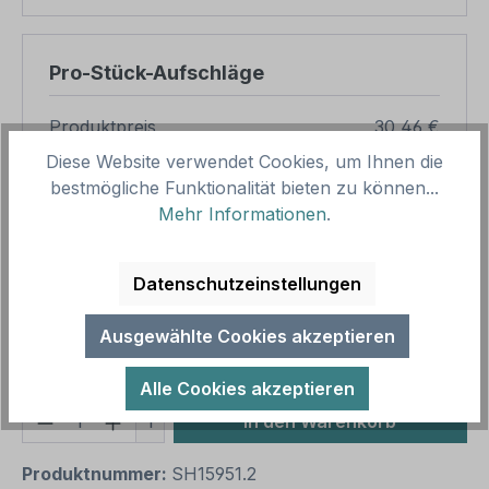
Pro-Stück-Aufschläge
Produktpreis
30,46 €
Diese Website verwendet Cookies, um Ihnen die
Zwischensumme
30,46 €
bestmögliche Funktionalität bieten zu können...
Zusammenfassung
Mehr Informationen
.
Gesamtpreis
30,46 €
Datenschutzeinstellungen
Preise inkl. MwSt. zzgl. Versandkosten
Aufgrund von Neuberechnungen im Warenkorb sind
Ausgewählte Cookies akzeptieren
abweichende Endpreise möglich.
Alle Cookies akzeptieren
Produkt Anzahl: Gib den gewünschten We
1
In den Warenkorb
Produktnummer:
SH15951.2