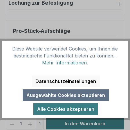
Lochung zur Befestigung
Pro-Stück-Aufschläge
Produktpreis
39,03 €
Diese Website verwendet Cookies, um Ihnen die
Zwischensumme
39,03 €
bestmögliche Funktionalität bieten zu können...
Mehr Informationen
.
Zusammenfassung
Datenschutzeinstellungen
Gesamtpreis
39,03 €
Preise inkl. MwSt. zzgl. Versandkosten
Ausgewählte Cookies akzeptieren
Aufgrund von Neuberechnungen im Warenkorb sind
abweichende Endpreise möglich.
Alle Cookies akzeptieren
Produkt Anzahl: Gib den gewünschten We
1
In den Warenkorb