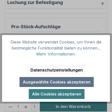
Lochung zur Befestigung
Pro-Stück-Aufschläge
Produktpreis
14,16 €
Diese Website verwendet Cookies, um Ihnen die
Zwischensumme
14,16 €
bestmögliche Funktionalität bieten zu können...
Mehr Informationen
.
Zusammenfassung
Datenschutzeinstellungen
Gesamtpreis
14,16 €
Preise inkl. MwSt. zzgl. Versandkosten
Ausgewählte Cookies akzeptieren
Aufgrund von Neuberechnungen im Warenkorb sind
abweichende Endpreise möglich.
Alle Cookies akzeptieren
Produkt Anzahl: Gib den gewünschten We
1
In den Warenkorb