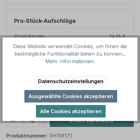
Pro-Stück-Aufschläge
Produktpreis
14,16 €
Diese Website verwendet Cookies, um Ihnen die
Zwischensumme
14,16 €
bestmögliche Funktionalität bieten zu können...
Zusammenfassung
Mehr Informationen
.
Gesamtpreis
14,16 €
Datenschutzeinstellungen
Preise inkl. MwSt. zzgl. Versandkosten
Aufgrund von Neuberechnungen im Warenkorb sind
Ausgewählte Cookies akzeptieren
abweichende Endpreise möglich.
Alle Cookies akzeptieren
Produkt Anzahl: Gib den gewünschten We
1
In den Warenkorb
Produktnummer:
SH15917.1