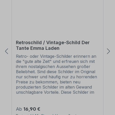
Retroschild / Vintage-Schild Der
Tante Emma Laden
Retro- oder Vintage-Schilder erinnern an
die "gute alte Zeit" und erfreuen sich mit
ihrem nostalgischen Aussehen großer
Beliebheit. Sind diese Schilder im Original
nur schwer und häufig nur zu horrenden
Preise zu bekommen, bieten neu
produzierten Schilder im alten Gewand
unschlagbare Vorteile. Diese Schilder im
Retro- oder Vintage-Look sind in
zahlreichen Ausführungen erhältlich, mit
Motiven oder nur Textinhalten, die je nach
Regulärer Preis:
Ab
16,90 €
Artikel individuallisiert werden können. Die