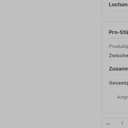
Lochun
Pro-St
Produktp
Zwisch
Zusam
Gesamtp
Aufg
Produkt