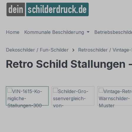
springen
Zur Hauptnavigation springen
Home
Kommunale Beschilderung
Betriebsbeschil
Dekoschilder / Fun-Schilder
Retroschilder / Vintage-
Retro Schild Stallungen 
Bildergalerie überspringen