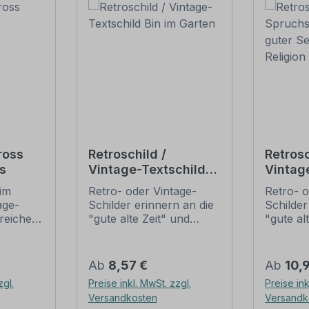
ross
Retroschild /
Retrosc
s
Vintage-Textschild
Vintag
Bin im Garten
Spruch
im
Retro- oder Vintage-
Retro- o
guter 
age-
Schilder erinnern an die
Schilder
dir – Re
lreichen
"gute alte Zeit" und
"gute al
Glaube
ältlich,
erfreuen sich mit ihrem
erfreuen
 nur
nostalgischen Aussehen
nostalg
 je nach
großer Beliebheit. Sind
großer B
Regulärer Preis:
Regulär
Ab
8,57 €
Ab
10,
isiert
diese Schilder im Original
diese Sc
zgl.
Preise inkl. MwSt. zzgl.
Preise ink
Die
nur schwer und häufig
nur sch
Versandkosten
Versandk
und
nur zu horrenden Preise
nur zu 