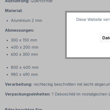
Ausführung:
Querformat
Material:
Diese Website ver
Aluminium 2 mm
Abmessungen:
Dat
300 x 150 mm
400 x 200 mm
600 x 300 mm
800 x 400 mm
980 x 490 mm
Verarbeitung:
rechteckig beschnitten mit leicht abgeru
Verpackungseinheiten:
1 Dekoschild im nostalgischen
Bitte beachten Sie: