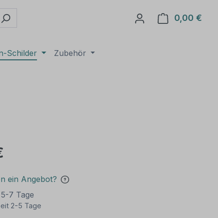
0,00 €
Ware
n-Schilder
Zubehör
€
en ein Angebot?
t 5-7 Tage
eit 2-5 Tage