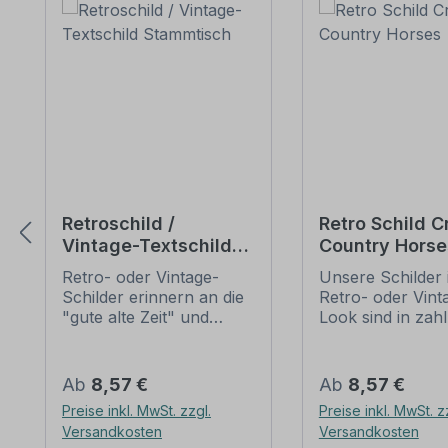
Retroschild /
Retro Schild C
Vintage-Textschild
Country Horse
Stammtisch
Retro- oder Vintage-
Unsere Schilder 
Schilder erinnern an die
Retro- oder Vint
"gute alte Zeit" und
Look sind in zah
erfreuen sich mit ihrem
Ausführungen erh
nostalgischen Aussehen
mit Motiven oder
großer Beliebheit. Sind
Textinhalten, die
Regulärer Preis:
Regulärer Preis:
Ab
8,57 €
Ab
8,57 €
diese Schilder im Original
Artikel individuall
Preise inkl. MwSt. zzgl.
Preise inkl. MwSt. z
nur schwer und häufig
werden können. 
Versandkosten
Versandkosten
nur zu horrenden Preise
Patina (Kratzer 