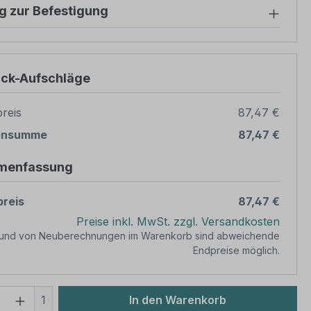
g zur Befestigung
ück-Aufschläge
reis
87,47 €
ensumme
87,47 €
menfassung
reis
87,47 €
Preise inkl. MwSt. zzgl. Versandkosten
rund von Neuberechnungen im Warenkorb sind abweichende
Endpreise möglich.
 Anzahl: Gib den gewünschten Wert ein 
1
In den Warenkorb