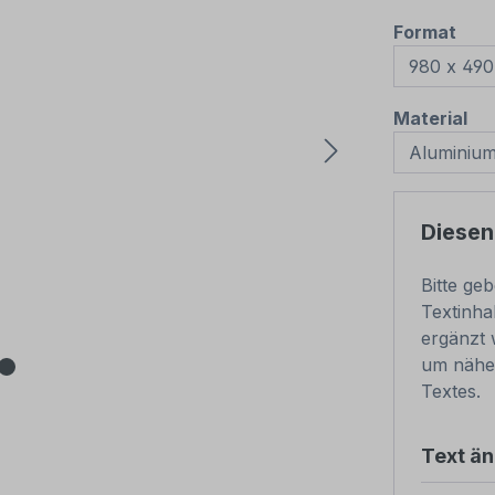
aus
Format
au
Material
Diesen
Bitte ge
Textinha
ergänzt 
um nähe
Textes.
Text ä