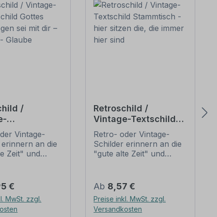
hild /
Retroschild /
e-
Vintage-Textschild
schild Gottes
Stammtisch - hier
der Vintage-
Retro- oder Vintage-
Segen sei mit
sitzen die, die immer
 erinnern an die
Schilder erinnern an die
ligion -
hier sind
te Zeit" und
"gute alte Zeit" und
 sich mit ihrem
erfreuen sich mit ihrem
ischen Aussehen
nostalgischen Aussehen
eliebheit. Sind
großer Beliebheit. Sind
er Preis:
Regulärer Preis:
95 €
Ab
8,57 €
hilder im Original
diese Schilder im Original
l. MwSt. zzgl.
Preise inkl. MwSt. zzgl.
wer und häufig
nur schwer und häufig
osten
Versandkosten
horrenden Preise
nur zu horrenden Preise