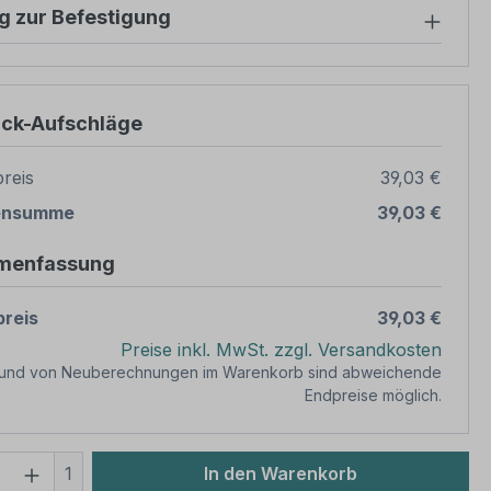
g zur Befestigung
ück-Aufschläge
reis
39,03 €
ensumme
39,03 €
menfassung
reis
39,03 €
Preise inkl. MwSt. zzgl. Versandkosten
rund von Neuberechnungen im Warenkorb sind abweichende
Endpreise möglich.
 Anzahl: Gib den gewünschten Wert ein 
1
In den Warenkorb