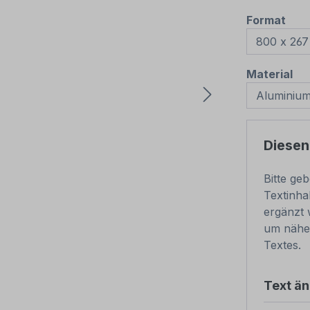
aus
Format
au
Material
Diesen
Bitte ge
Textinha
ergänzt 
um nähe
Textes.
Text ä