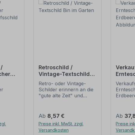
/
Retroschild /
Verkau
cher
Vintage-Textschild
Erntesc
Bin im Garten
Erdbee
Retro- oder Vintage-
Verkaufs
d
Abbild
er
Schilder erinnern an die
Erntesch
"gute alte Zeit" und
Erdbeer
für Ihr
erfreuen sich mit ihrem
Abbildu
 – für
nostalgischen Aussehen
Ein sch
großer Beliebheit. Sind
Hinweiss
Regulärer Preis:
Regulär
Ab
8,57 €
Ab
37,
der
diese Schilder im Original
Verkauf
zgl.
Preise inkl. MwSt. zzgl.
Preise ink
Wir
nur schwer und häufig
an Verk
Versandkosten
Versandk
e Obst-
nur zu horrenden Preise
Obstlad