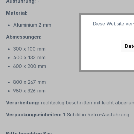
Ausführung:
-
Material:
Diese Website ver
Aluminium 2 mm
Abmessungen:
Dat
300 x 100 mm
400 x 133 mm
600 x 200 mm
800 x 267 mm
980 x 326 mm
Verarbeitung:
rechteckig beschnitten mit leicht abgeru
Verpackungseinheiten:
1 Schild in Retro-Ausführung
Bitte beachten Sie: