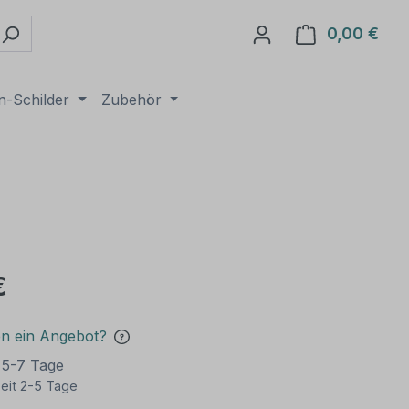
0,00 €
Ware
n-Schilder
Zubehör
€
en ein Angebot?
t 5-7 Tage
eit 2-5 Tage