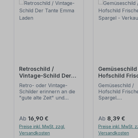
Retroschild /
Gemüseschild 
Vintage-Schild Der
Hofschild Fris
Tante Emma Laden
Spargel -
Retro- oder Vintage-
Gemüseschild /
Verkaufsschil
Schilder erinnern an die
Hofschild Frisch
"gute alte Zeit" und
Spargel.
erfreuen sich mit ihrem
Verkaufsschilder 
nostalgischen Aussehen
Obst und Gemüse
großer Beliebheit. Sind
Ihren Hof, den
Regulärer Preis:
Regulärer Preis:
Ab
16,90 €
Ab
8,39 €
diese Schilder im Original
Verkaufsstand o
Preise inkl. MwSt. zzgl.
Preise inkl. MwSt. z
nur schwer und häufig
Ihren Hofladen. 
Versandkosten
Versandkosten
nur zu horrenden Preise
führen zahlreich