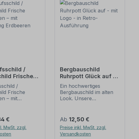
fsschild /
Bergbauschild
hild Frische
Ruhrpott Glück auf -
ren – mit
mit Logo - in Retro-
schild /
Ein hochwertiges
ung Erdbeeren
Ausführung
ild Frische
Bergbauschild im alten
en – mit
Look. Unsere
ng Erdbeeren.
Bergbauschilder sind
önes
alten Schildern
child für den
nachempfunden, die
er Preis:
Regulärer Preis:
84 €
Ab
12,50 €
 von Erdbeeren
zum Teil aus Holz
l. MwSt. zzgl.
Preise inkl. MwSt. zzgl.
aufsständen, im
bestanden, mit
osten
Versandkosten
en oder auf dem
handgemalten Inhalten.