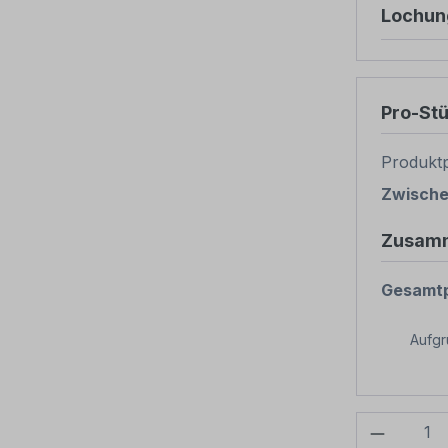
Lochun
Pro-St
Produktp
Zwisch
Zusam
Gesamtp
Aufg
Produkt