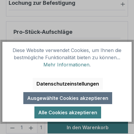
Lochung zur Befestigung
Pro-Stück-Aufschläge
Produktpreis
39,03 €
Diese Website verwendet Cookies, um Ihnen die
Zwischensumme
39,03 €
bestmögliche Funktionalität bieten zu können...
Mehr Informationen
.
Zusammenfassung
Datenschutzeinstellungen
Gesamtpreis
39,03 €
Preise inkl. MwSt. zzgl. Versandkosten
Ausgewählte Cookies akzeptieren
Aufgrund von Neuberechnungen im Warenkorb sind
abweichende Endpreise möglich.
Alle Cookies akzeptieren
Produkt Anzahl: Gib den gewünschten We
1
In den Warenkorb