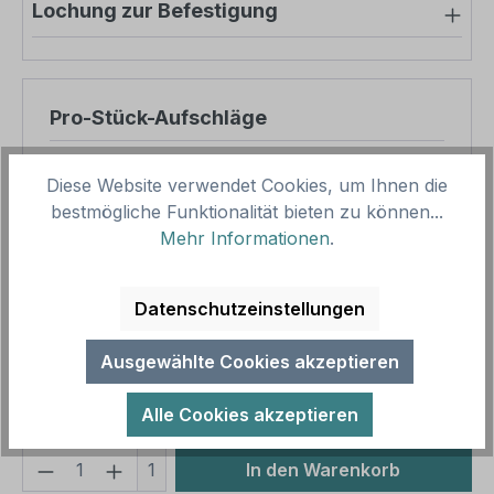
Lochung zur Befestigung
Pro-Stück-Aufschläge
Produktpreis
14,16 €
Diese Website verwendet Cookies, um Ihnen die
Zwischensumme
14,16 €
bestmögliche Funktionalität bieten zu können...
Mehr Informationen
.
Zusammenfassung
Datenschutzeinstellungen
Gesamtpreis
14,16 €
Preise inkl. MwSt. zzgl. Versandkosten
Ausgewählte Cookies akzeptieren
Aufgrund von Neuberechnungen im Warenkorb sind
abweichende Endpreise möglich.
Alle Cookies akzeptieren
Produkt Anzahl: Gib den gewünschten We
1
In den Warenkorb