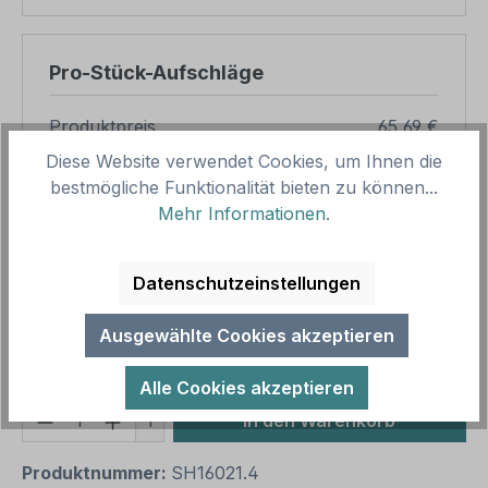
Pro-Stück-Aufschläge
Produktpreis
65,69 €
Diese Website verwendet Cookies, um Ihnen die
Zwischensumme
65,69 €
bestmögliche Funktionalität bieten zu können...
Zusammenfassung
Mehr Informationen
.
Gesamtpreis
65,69 €
Datenschutzeinstellungen
Preise inkl. MwSt. zzgl. Versandkosten
Aufgrund von Neuberechnungen im Warenkorb sind
Ausgewählte Cookies akzeptieren
abweichende Endpreise möglich.
Alle Cookies akzeptieren
Produkt Anzahl: Gib den gewünschten We
1
In den Warenkorb
Produktnummer:
SH16021.4