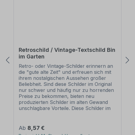
Retroschild / Vintage-Textschild Bin
im Garten
Retro- oder Vintage-Schilder erinnern an
die "gute alte Zeit" und erfreuen sich mit
ihrem nostalgischen Aussehen großer
Beliebheit. Sind diese Schilder im Original
nur schwer und häufig nur zu horrenden
Preise zu bekommen, bieten neu
produzierten Schilder im alten Gewand
unschlagbare Vorteile. Diese Schilder im
Retro- oder Vintage-Look sind in
zahlreichen Ausführungen erhältlich, mit
Motiven oder nur Textinhalten, die je nach
Regulärer Preis:
Ab
8,57 €
Artikel individuallisiert werden können. Die