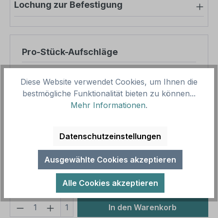
Lochung zur Befestigung
Pro-Stück-Aufschläge
Produktpreis
65,69 €
Diese Website verwendet Cookies, um Ihnen die
Zwischensumme
65,69 €
bestmögliche Funktionalität bieten zu können...
Mehr Informationen
.
Zusammenfassung
Datenschutzeinstellungen
Gesamtpreis
65,69 €
Preise inkl. MwSt. zzgl. Versandkosten
Ausgewählte Cookies akzeptieren
Aufgrund von Neuberechnungen im Warenkorb sind
abweichende Endpreise möglich.
Alle Cookies akzeptieren
Produkt Anzahl: Gib den gewünschten We
1
In den Warenkorb