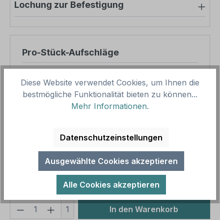
Lochung zur Befestigung
Pro-Stück-Aufschläge
Produktpreis
30,46 €
Diese Website verwendet Cookies, um Ihnen die
Zwischensumme
30,46 €
bestmögliche Funktionalität bieten zu können...
Mehr Informationen
.
Zusammenfassung
Datenschutzeinstellungen
Gesamtpreis
30,46 €
Preise inkl. MwSt. zzgl. Versandkosten
Ausgewählte Cookies akzeptieren
Aufgrund von Neuberechnungen im Warenkorb sind
abweichende Endpreise möglich.
Alle Cookies akzeptieren
Produkt Anzahl: Gib den gewünschten We
1
In den Warenkorb