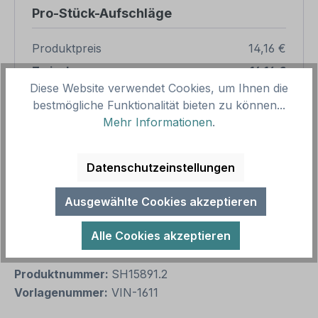
Pro-Stück-Aufschläge
Produktpreis
14,16 €
Zwischensumme
14,16 €
Diese Website verwendet Cookies, um Ihnen die
Zusammenfassung
bestmögliche Funktionalität bieten zu können...
Mehr Informationen
.
Gesamtpreis
14,16 €
Preise inkl. MwSt. zzgl. Versandkosten
Datenschutzeinstellungen
Aufgrund von Neuberechnungen im Warenkorb sind
abweichende Endpreise möglich.
Ausgewählte Cookies akzeptieren
Produkt Anzahl: Gib den gewünschten We
Alle Cookies akzeptieren
1
In den Warenkorb
Produktnummer:
SH15891.2
Vorlagenummer:
VIN-1611