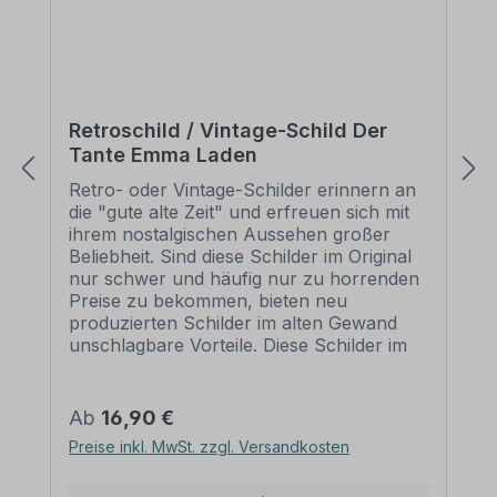
Retroschild / Vintage-Schild Der
Tante Emma Laden
Retro- oder Vintage-Schilder erinnern an
die "gute alte Zeit" und erfreuen sich mit
ihrem nostalgischen Aussehen großer
Beliebheit. Sind diese Schilder im Original
nur schwer und häufig nur zu horrenden
Preise zu bekommen, bieten neu
produzierten Schilder im alten Gewand
unschlagbare Vorteile. Diese Schilder im
Retro- oder Vintage-Look sind in
zahlreichen Ausführungen erhältlich, mit
Motiven oder nur Textinhalten, die je nach
Regulärer Preis:
Ab
16,90 €
Artikel individuallisiert werden können. Die
Preise inkl. MwSt. zzgl. Versandkosten
Patina (Kratzer und Beschädigungen) ist
nicht echt, sondern nur aufgedruckt,