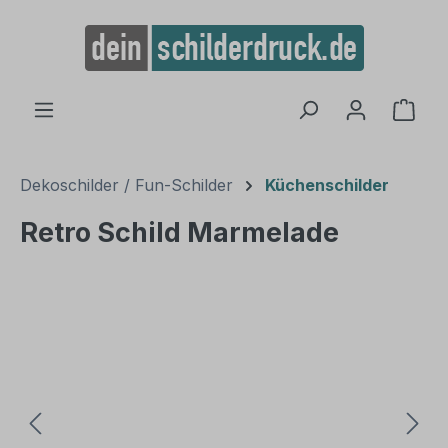
alt springen
Ware
Dekoschilder / Fun-Schilder
Küchenschilder
Retro Schild Marmelade
Bildergalerie überspringen