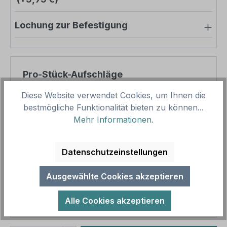
Lochung zur Befestigung
Pro-Stück-Aufschläge
Diese Website verwendet Cookies, um Ihnen die
Produktpreis
56,64 €
bestmögliche Funktionalität bieten zu können...
Zwischensumme
56,64 €
Mehr Informationen
.
Zusammenfassung
Datenschutzeinstellungen
Gesamtpreis
56,64 €
Ausgewählte Cookies akzeptieren
Preise inkl. MwSt. zzgl. Versandkosten
Aufgrund von Neuberechnungen im Warenkorb sind
Alle Cookies akzeptieren
abweichende Endpreise möglich.