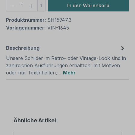
Produkt Anzahl: Gib den gewünschten We
1
In den Warenkorb
Produktnummer:
SH15947.3
Vorlagenummer:
VIN-1645
Beschreibung
Unsere Schilder im Retro- oder Vintage-Look sind in
zahlreichen Ausführungen erhältlich, mit Motiven
oder nur Textinhalten,…
Mehr
Produktgalerie überspringen
Ähnliche Artikel