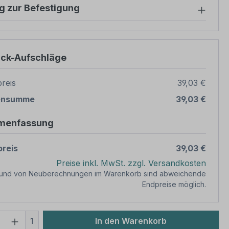
g zur Befestigung
ück-Aufschläge
reis
39,03 €
ensumme
39,03 €
menfassung
reis
39,03 €
Preise inkl. MwSt. zzgl. Versandkosten
rund von Neuberechnungen im Warenkorb sind abweichende
Endpreise möglich.
 Anzahl: Gib den gewünschten Wert ein 
1
In den Warenkorb