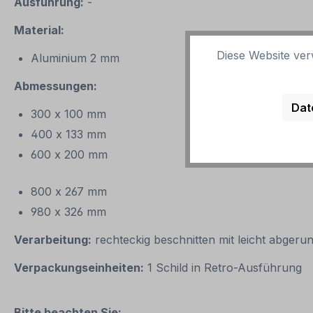
Ausführung:
-
Material:
Diese Website ver
Aluminium 2 mm
Abmessungen:
Dat
300 x 100 mm
400 x 133 mm
600 x 200 mm
800 x 267 mm
980 x 326 mm
Verarbeitung:
rechteckig beschnitten mit leicht abgeru
Verpackungseinheiten:
1 Schild in Retro-Ausführung
Bitte beachten Sie: