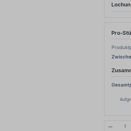
Lochun
Pro-St
Produktp
Zwisch
Zusam
Gesamtp
Aufg
Produkt