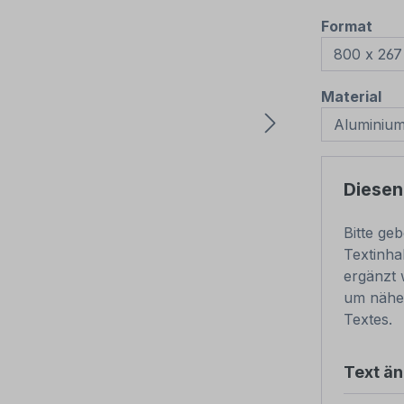
aus
Format
au
Material
Diesen
Bitte ge
Textinha
ergänzt 
um nähe
Textes.
Text ä