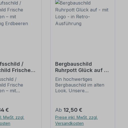
fsschild /
Bergbauschild
hild Frische
Ruhrpott Glück auf -
ren – mit
mit Logo - in Retro-
schild /
Ein hochwertiges
ung Erdbeeren
Ausführung
ild Frische
Bergbauschild im alten
en – mit
Look. Unsere
ng Erdbeeren.
Bergbauschilder sind
önes
alten Schildern
child für den
nachempfunden, die
er Preis:
Regulärer Preis:
84 €
Ab
12,50 €
 von Erdbeeren
zum Teil aus Holz
l. MwSt. zzgl.
Preise inkl. MwSt. zzgl.
aufsständen, im
bestanden, mit
osten
Versandkosten
en oder auf dem
handgemalten Inhalten.