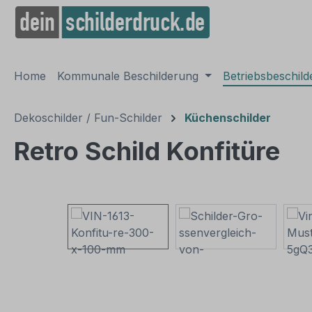
springen
Zur Hauptnavigation springen
Home
Kommunale Beschilderung
Betriebsbeschil
Dekoschilder / Fun-Schilder
Küchenschilder
Retro Schild Konfitüre
Bildergalerie überspringen