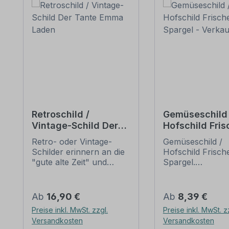
Retroschild /
Gemüseschild 
Vintage-Schild Der
Hofschild Fris
Tante Emma Laden
Spargel -
Retro- oder Vintage-
Gemüseschild /
Verkaufsschil
Schilder erinnern an die
Hofschild Frisch
"gute alte Zeit" und
Spargel.
erfreuen sich mit ihrem
Verkaufsschilder 
nostalgischen Aussehen
Obst und Gemüse
großer Beliebheit. Sind
Ihren Hof, den
Regulärer Preis:
Regulärer Preis:
Ab
16,90 €
Ab
8,39 €
diese Schilder im Original
Verkaufsstand o
Preise inkl. MwSt. zzgl.
Preise inkl. MwSt. z
nur schwer und häufig
Ihren Hofladen. 
Versandkosten
Versandkosten
nur zu horrenden Preise
führen zahlreich