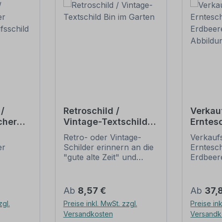
/
Retroschild /
Verkau
cher
Vintage-Textschild
Erntesc
Bin im Garten
Erdbee
Retro- oder Vintage-
Verkaufs
d
Abbild
er
Schilder erinnern an die
Erntesch
"gute alte Zeit" und
Erdbeer
für Ihr
erfreuen sich mit ihrem
Abbildu
 – für
nostalgischen Aussehen
Ein sch
großer Beliebheit. Sind
Hinweiss
Regulärer Preis:
Regulär
Ab
8,57 €
Ab
37,
der
diese Schilder im Original
Verkauf
zgl.
Preise inkl. MwSt. zzgl.
Preise ink
Wir
nur schwer und häufig
an Verk
Versandkosten
Versandk
e Obst-
nur zu horrenden Preise
Obstlad