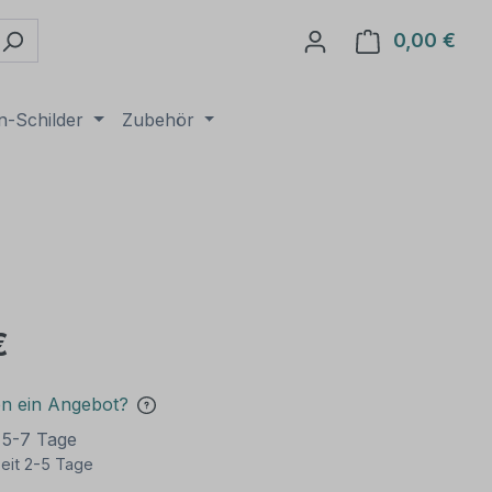
0,00 €
Ware
n-Schilder
Zubehör
€
en ein Angebot?
t 5-7 Tage
eit 2-5 Tage