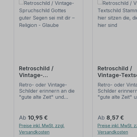
Retroschild /
Retroschild /
Vintage-
Vintage-Texts
Spruchschild Gottes
Stammtisch - 
Retro- oder Vintage-
Retro- oder Vint
guter Segen sei mit
sitzen die, di
Schilder erinnern an die
Schilder erinnern
dir – Religion -
hier sind
"gute alte Zeit" und
"gute alte Zeit" 
Glaube
erfreuen sich mit ihrem
erfreuen sich mi
nostalgischen Aussehen
nostalgischen A
großer Beliebheit. Sind
großer Beliebheit
Regulärer Preis:
Regulärer Preis:
Ab
10,95 €
Ab
8,57 €
diese Schilder im Original
diese Schilder im
Preise inkl. MwSt. zzgl.
Preise inkl. MwSt. z
nur schwer und häufig
nur schwer und 
Versandkosten
Versandkosten
nur zu horrenden Preise
nur zu horrende