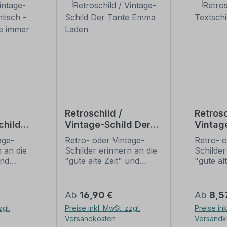
Retroschild /
Retrosc
child
Vintage-Schild Der
Vintag
hier
Tante Emma Laden
Stammt
age-
Retro- oder Vintage-
Retro- o
e immer
 an die
Schilder erinnern an die
Schilder
und
"gute alte Zeit" und
"gute al
t ihrem
erfreuen sich mit ihrem
erfreuen
ussehen
nostalgischen Aussehen
nostalg
. Sind
großer Beliebheit. Sind
großer B
Regulärer Preis:
Regulär
Ab
16,90 €
Ab
8,5
 Original
diese Schilder im Original
diese Sc
zgl.
Preise inkl. MwSt. zzgl.
Preise ink
häufig
nur schwer und häufig
nur sch
Versandkosten
Versandk
n Preise
nur zu horrenden Preise
nur zu 