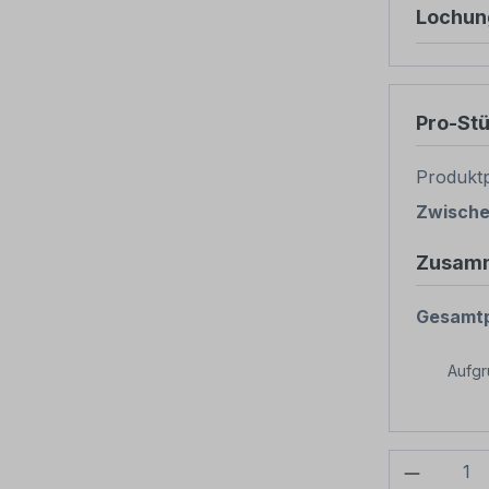
Lochun
Pro-St
Produktp
Zwisch
Zusam
Gesamtp
Aufg
Produkt