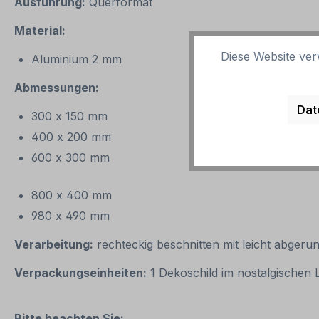
Ausführung:
Querformat
Material:
Diese Website ver
Aluminium 2 mm
Abmessungen:
Dat
300 x 150 mm
400 x 200 mm
600 x 300 mm
800 x 400 mm
980 x 490 mm
Verarbeitung:
rechteckig beschnitten mit leicht abgeru
Verpackungseinheiten:
1 Dekoschild im nostalgischen
Bitte beachten Sie: