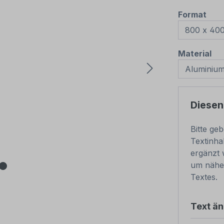
aus
Format
au
Material
Diesen
Bitte ge
Textinha
ergänzt 
um nähe
Textes.
Text ä