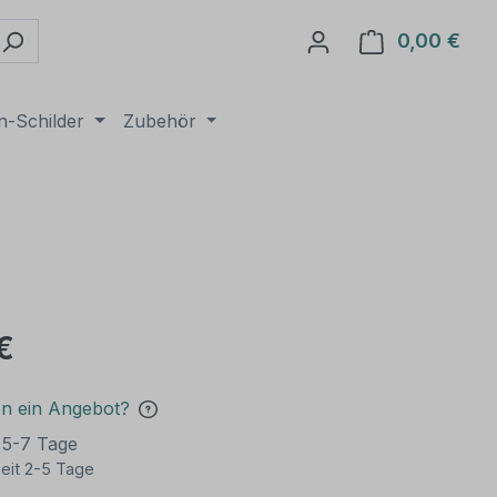
0,00 €
Ware
n-Schilder
Zubehör
€
en ein Angebot?
t 5-7 Tage
eit 2-5 Tage