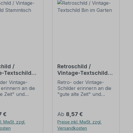
hild /
Retroschild /
e-Textschild
Vintage-Textschild
isch
Bin im Garten
der Vintage-
Retro- oder Vintage-
 erinnern an die
Schilder erinnern an die
te Zeit" und
"gute alte Zeit" und
 sich mit ihrem
erfreuen sich mit ihrem
ischen Aussehen
nostalgischen Aussehen
eliebheit. Sind
großer Beliebheit. Sind
er Preis:
Regulärer Preis:
7 €
Ab
8,57 €
hilder im Original
diese Schilder im Original
l. MwSt. zzgl.
Preise inkl. MwSt. zzgl.
wer und häufig
nur schwer und häufig
osten
Versandkosten
horrenden Preise
nur zu horrenden Preise