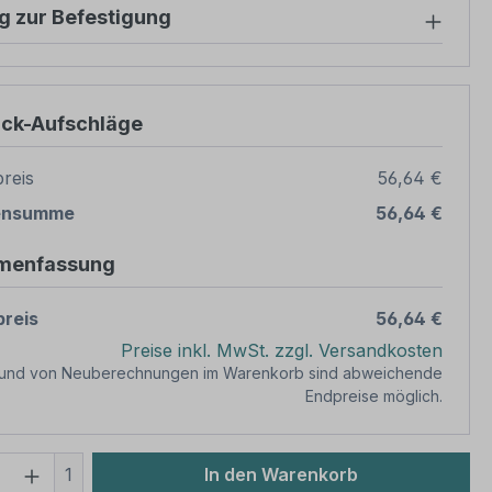
g zur Befestigung
ück-Aufschläge
reis
56,64 €
ensumme
56,64 €
menfassung
reis
56,64 €
Preise inkl. MwSt. zzgl. Versandkosten
rund von Neuberechnungen im Warenkorb sind abweichende
Endpreise möglich.
 Anzahl: Gib den gewünschten Wert ein 
1
In den Warenkorb