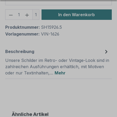
Produkt Anzahl: Gib den gewünschten We
1
In den Warenkorb
Produktnummer:
SH15926.5
Vorlagenummer:
VIN-1626
Beschreibung
Unsere Schilder im Retro- oder Vintage-Look sind in
zahlreichen Ausführungen erhältlich, mit Motiven
oder nur Textinhalten,…
Mehr
Produktgalerie überspringen
Ähnliche Artikel