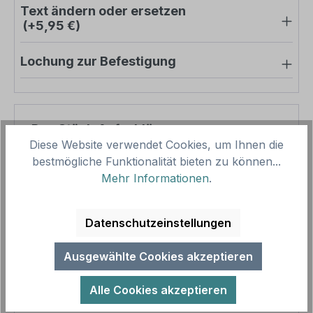
Text ändern oder ersetzen
(+5,95 €)
Lochung zur Befestigung
Pro-Stück-Aufschläge
Diese Website verwendet Cookies, um Ihnen die
bestmögliche Funktionalität bieten zu können...
Produktpreis
14,16 €
Mehr Informationen
.
Zwischensumme
14,16 €
Zusammenfassung
Datenschutzeinstellungen
Gesamtpreis
14,16 €
Ausgewählte Cookies akzeptieren
Preise inkl. MwSt. zzgl. Versandkosten
Aufgrund von Neuberechnungen im Warenkorb sind
Alle Cookies akzeptieren
abweichende Endpreise möglich.