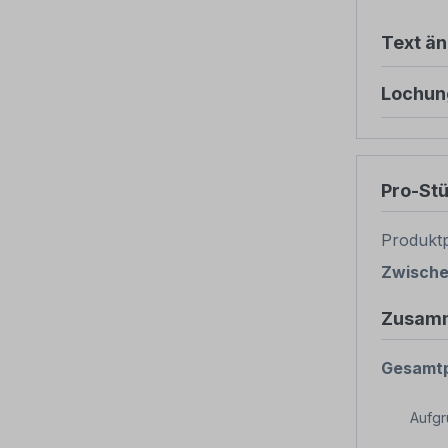
Text ä
Lochun
Pro-St
Produktp
Zwisch
Zusam
Gesamtp
Aufg