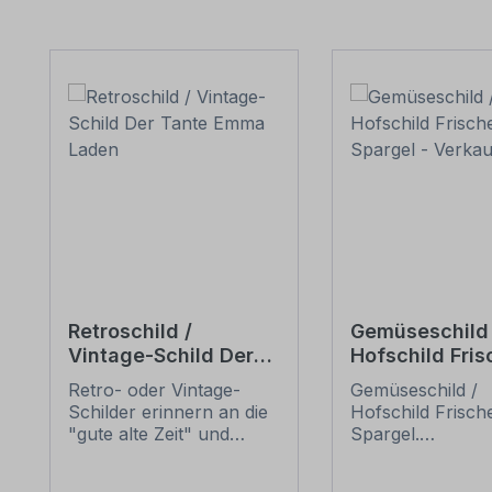
Produktgalerie überspringen
Retroschild /
Gemüseschild 
Vintage-Schild Der
Hofschild Fris
Tante Emma Laden
Spargel -
Retro- oder Vintage-
Gemüseschild /
Verkaufsschil
Schilder erinnern an die
Hofschild Frisch
"gute alte Zeit" und
Spargel.
erfreuen sich mit ihrem
Verkaufsschilder 
nostalgischen Aussehen
Obst und Gemüse