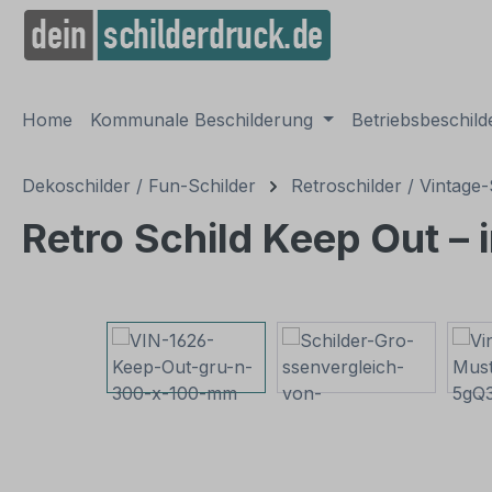
springen
Zur Hauptnavigation springen
Home
Kommunale Beschilderung
Betriebsbeschil
Dekoschilder / Fun-Schilder
Retroschilder / Vintage-
Retro Schild Keep Out – 
Bildergalerie überspringen