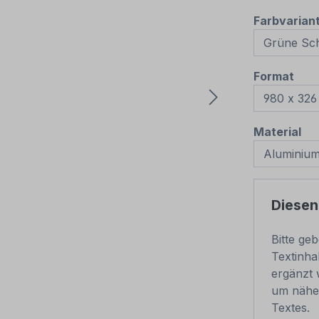
Farbvarian
aus
Format
au
Material
Diesen
Bitte ge
Textinha
ergänzt 
um nähe
Textes.