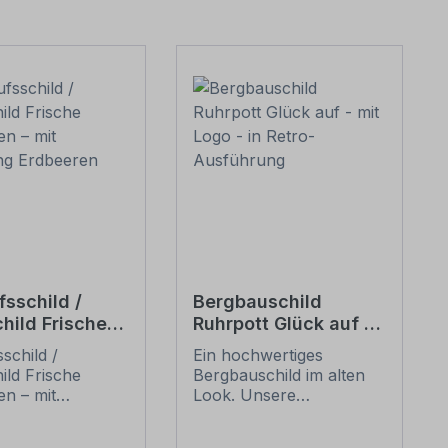
fsschild /
Bergbauschild
hild Frische
Ruhrpott Glück auf -
ren – mit
mit Logo - in Retro-
schild /
Ein hochwertiges
ung Erdbeeren
Ausführung
ild Frische
Bergbauschild im alten
en – mit
Look. Unsere
ng Erdbeeren.
Bergbauschilder sind
önes
alten Schildern