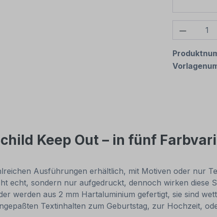
Produkt
Produktnu
Vorlagenu
child Keep Out – in fünf Farbvar
reichen Ausführungen erhältlich, mit Motiven oder nur Texti
cht echt, sondern nur aufgedruckt, dennoch wirken diese Sc
r werden aus 2 mm Hartaluminium gefertigt, sie sind wette
 angepaßten Textinhalten zum Geburtstag, zur Hochzeit, od