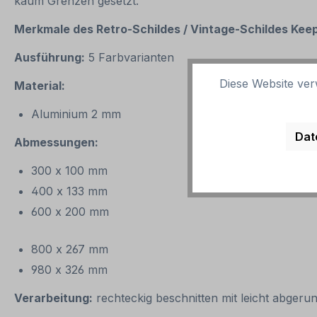
kaum Grenzen gesetzt.
Merkmale des Retro-Schildes / Vintage
-S
childes Keep
Ausführung:
5 Farbvarianten
Diese Website ver
Material:
Aluminium 2 mm
Dat
Abmessungen:
300 x 100 mm
400 x 133 mm
600 x 200 mm
800 x 267 mm
980 x 326 mm
Verarbeitung:
rechteckig beschnitten mit leicht abgeru