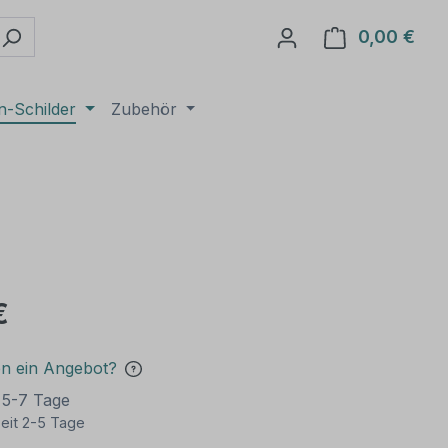
0,00 €
Ware
n-Schilder
Zubehör
€
en ein Angebot?
t 5-7 Tage
eit 2-5 Tage