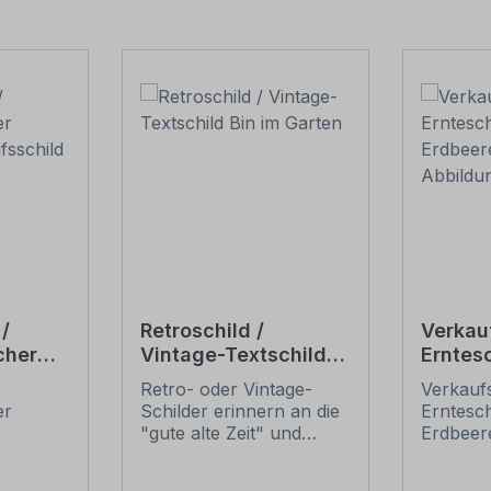
/
Retroschild /
Verkau
cher
Vintage-Textschild
Erntesc
Bin im Garten
Erdbee
Retro- oder Vintage-
Verkaufs
d
Abbild
er
Schilder erinnern an die
Erntesch
"gute alte Zeit" und
Erdbeer
für Ihr
erfreuen sich mit ihrem
Abbildu
 – für
nostalgischen Aussehen
Ein sch