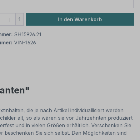
 Anzahl: Gib den gewünschten Wert ein 
1
In den Warenkorb
mmer:
SH15926.21
mmer:
VIN-1626
ianten"
nhalten, die je nach Artikel individuallisiert werden
hilder alt, so als wären sie vor Jahrzehnten produziert
rfest und in vielen Größen erhältlich. Verschenken Sie
er beschenken Sie sich selbst. Den Möglichkeiten sind