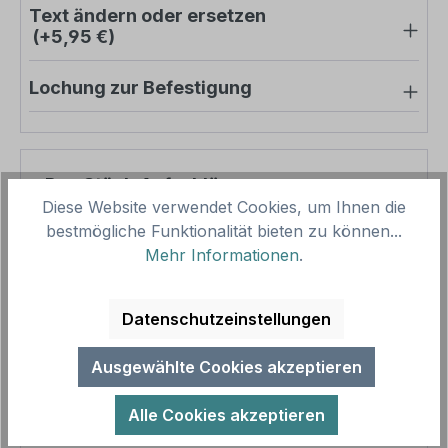
Text ändern oder ersetzen
(+5,95 €)
Lochung zur Befestigung
Pro-Stück-Aufschläge
Diese Website verwendet Cookies, um Ihnen die
bestmögliche Funktionalität bieten zu können...
Produktpreis
65,69 €
Mehr Informationen
.
Zwischensumme
65,69 €
Zusammenfassung
Datenschutzeinstellungen
Gesamtpreis
65,69 €
Ausgewählte Cookies akzeptieren
Preise inkl. MwSt. zzgl. Versandkosten
Aufgrund von Neuberechnungen im Warenkorb sind
Alle Cookies akzeptieren
abweichende Endpreise möglich.