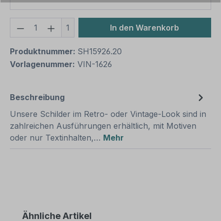
Produkt Anzahl: Gib den gewünschten We
1
In den Warenkorb
Produktnummer:
SH15926.20
Vorlagenummer:
VIN-1626
Beschreibung
Unsere Schilder im Retro- oder Vintage-Look sind in
zahlreichen Ausführungen erhältlich, mit Motiven
oder nur Textinhalten,…
Mehr
Produktgalerie überspringen
Ähnliche Artikel