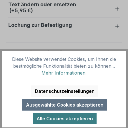
Text ändern oder ersetzen
(+5,95 €)
Lochung zur Befestigung
Pro-Stück-Aufschläge
Diese Website verwendet Cookies, um Ihnen die
bestmögliche Funktionalität bieten zu können...
Produktpreis
39,03 €
Mehr Informationen
.
Zwischensumme
39,03 €
Zusammenfassung
Datenschutzeinstellungen
Gesamtpreis
39,03 €
Ausgewählte Cookies akzeptieren
Preise inkl. MwSt. zzgl. Versandkosten
Aufgrund von Neuberechnungen im Warenkorb sind
Alle Cookies akzeptieren
abweichende Endpreise möglich.