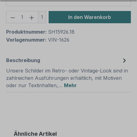
Produkt Anzahl: Gib den gewünschten We
1
In den Warenkorb
Produktnummer:
SH15926.18
Vorlagenummer:
VIN-1626
Beschreibung
Unsere Schilder im Retro- oder Vintage-Look sind in
zahlreichen Ausführungen erhältlich, mit Motiven
oder nur Textinhalten,…
Mehr
Produktgalerie überspringen
Ähnliche Artikel