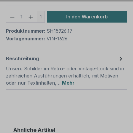
Produkt Anzahl: Gib den gewünschten We
1
In den Warenkorb
Produktnummer:
SH15926.17
Vorlagenummer:
VIN-1626
Beschreibung
Unsere Schilder im Retro- oder Vintage-Look sind in
zahlreichen Ausführungen erhältlich, mit Motiven
oder nur Textinhalten,…
Mehr
Produktgalerie überspringen
Ähnliche Artikel