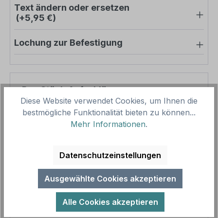
Text ändern oder ersetzen
(+5,95 €)
Lochung zur Befestigung
Pro-Stück-Aufschläge
Diese Website verwendet Cookies, um Ihnen die
bestmögliche Funktionalität bieten zu können...
Produktpreis
39,03 €
Mehr Informationen
.
Zwischensumme
39,03 €
Zusammenfassung
Datenschutzeinstellungen
Gesamtpreis
39,03 €
Ausgewählte Cookies akzeptieren
Preise inkl. MwSt. zzgl. Versandkosten
Aufgrund von Neuberechnungen im Warenkorb sind
Alle Cookies akzeptieren
abweichende Endpreise möglich.