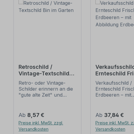
Retroschild /
Verkaufsschild
Vintage-Textschild
Ernteschild Fr
Bin im Garten
Erdbeeren – m
Retro- oder Vintage-
Verkaufsschild /
Abbildung Erd
Schilder erinnern an die
Ernteschild Fris
"gute alte Zeit" und
Erdbeeren – mit
erfreuen sich mit ihrem
Abbildung Erdbe
nostalgischen Aussehen
Ein schönes
großer Beliebheit. Sind
Hinweisschild fü
Regulärer Preis:
Regulärer Preis:
Ab
8,57 €
Ab
37,84 €
diese Schilder im Original
Verkauf von Erd
Preise inkl. MwSt. zzgl.
Preise inkl. MwSt. z
nur schwer und häufig
an Verkaufsstän
Versandkosten
Versandkosten
nur zu horrenden Preise
Obstladen oder 