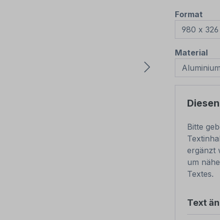
aus
Format
au
Material
Diesen
Bitte ge
Textinha
ergänzt 
um nähe
Textes.
Text ä