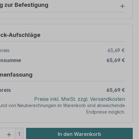
g zur Befestigung
ück-Aufschläge
reis
65,69 €
ensumme
65,69 €
menfassung
reis
65,69 €
Preise inkl. MwSt. zzgl. Versandkosten
rund von Neuberechnungen im Warenkorb sind abweichende
Endpreise möglich.
 Anzahl: Gib den gewünschten Wert ein 
1
In den Warenkorb