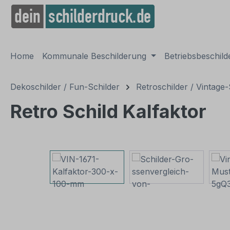
springen
Zur Hauptnavigation springen
Home
Kommunale Beschilderung
Betriebsbeschil
Dekoschilder / Fun-Schilder
Retroschilder / Vintage-
Retro Schild Kalfaktor
Bildergalerie überspringen