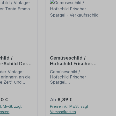
hild /
Gemüseschild /
e-Schild Der
Hofschild Frischer
 Emma Laden
Spargel -
der Vintage-
Gemüseschild /
Verkaufsschild
 erinnern an die
Hofschild Frischer
te Zeit" und
Spargel.
 sich mit ihrem
Verkaufsschilder für Ihr
ischen Aussehen
Obst und Gemüse – für
eliebheit. Sind
Ihren Hof, den
er Preis:
Regulärer Preis:
90 €
Ab
8,39 €
hilder im Original
Verkaufsstand oder
l. MwSt. zzgl.
Preise inkl. MwSt. zzgl.
wer und häufig
Ihren Hofladen. Wir
osten
Versandkosten
horrenden Preise
führen zahlreiche Obst-