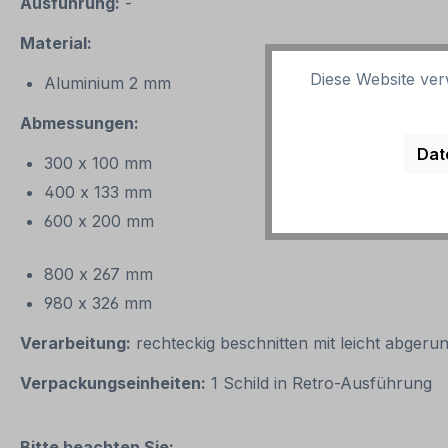
Ausführung:
-
Material:
Diese Website ver
Aluminium 2 mm
Abmessungen:
Dat
300 x 100 mm
400 x 133 mm
600 x 200 mm
800 x 267 mm
980 x 326 mm
Verarbeitung:
rechteckig beschnitten mit leicht abgeru
Verpackungseinheiten:
1 Schild in Retro-Ausführung
Bitte beachten Sie: