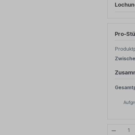
Lochun
Pro-St
Produktp
Zwisch
Zusam
Gesamtp
Aufg
Produkt