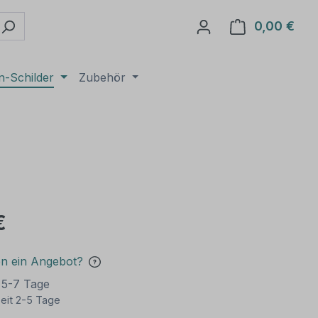
0,00 €
Ware
n-Schilder
Zubehör
€
en ein Angebot?
t 5-7 Tage
eit 2-5 Tage