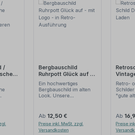
 /
Bergbauschild
Retrosc
ische
Ruhrpott Glück auf -
Vintag
it
mit Logo - in Retro-
Tante
Ein hochwertiges
Retro- o
beeren
Ausführung
che
Bergbauschild im alten
Schilder
Look. Unsere
"gute al
eren.
Bergbauschilder sind
erfreuen
alten Schildern
nostalg
r den
nachempfunden, die
großer B
Regulärer Preis:
Regulär
Ab
12,50 €
Ab
16,
beeren
zum Teil aus Holz
diese Sc
zgl.
Preise inkl. MwSt. zzgl.
Preise ink
den, im
bestanden, mit
nur sch
Versandkosten
Versandk
auf dem
handgemalten Inhalten.
nur zu 