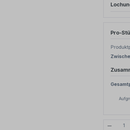
Lochun
Pro-St
Produktp
Zwisch
Zusam
Gesamtp
Aufg
Produkt