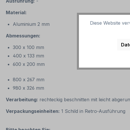
Ausführung:
-
Material:
Diese Website ver
Aluminium 2 mm
Abmessungen:
Dat
300 x 100 mm
400 x 133 mm
600 x 200 mm
800 x 267 mm
980 x 326 mm
Verarbeitung:
rechteckig beschnitten mit leicht abgeru
Verpackungseinheiten:
1 Schild in Retro-Ausführung
Bitte beachten Sie: