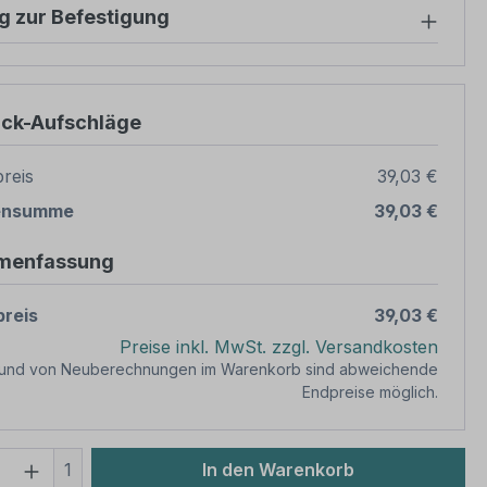
g zur Befestigung
ück-Aufschläge
reis
39,03 €
ensumme
39,03 €
menfassung
reis
39,03 €
Preise inkl. MwSt. zzgl. Versandkosten
rund von Neuberechnungen im Warenkorb sind abweichende
Endpreise möglich.
 Anzahl: Gib den gewünschten Wert ein 
1
In den Warenkorb