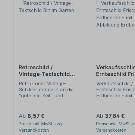
Retroschild /
Verkaufsschild
Vintage-Textschild
Ernteschild Fr
Bin im Garten
Erdbeeren – m
Retro- oder Vintage-
Verkaufsschild /
Abbildung Erd
Schilder erinnern an die
Ernteschild Fris
"gute alte Zeit" und
Erdbeeren – mit
erfreuen sich mit ihrem
Abbildung Erdbe
nostalgischen Aussehen
Ein schönes
großer Beliebheit. Sind
Hinweisschild fü
Regulärer Preis:
Regulärer Preis:
Ab
8,57 €
Ab
37,84 €
diese Schilder im Original
Verkauf von Erd
Preise inkl. MwSt. zzgl.
Preise inkl. MwSt. z
nur schwer und häufig
an Verkaufsstän
Versandkosten
Versandkosten
nur zu horrenden Preise
Obstladen oder 