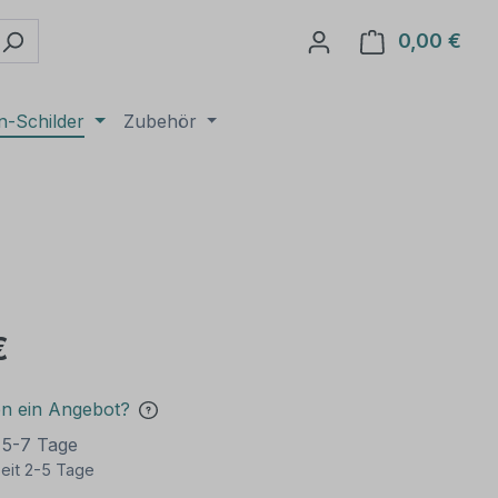
0,00 €
Ware
n-Schilder
Zubehör
€
en ein Angebot?
t 5-7 Tage
eit 2-5 Tage