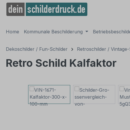
springen
Zur Hauptnavigation springen
Home
Kommunale Beschilderung
Betriebsbeschil
Dekoschilder / Fun-Schilder
Retroschilder / Vintage-
Retro Schild Kalfaktor
Bildergalerie überspringen