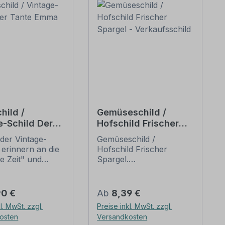
hild /
Gemüseschild /
e-Schild Der
Hofschild Frischer
 Emma Laden
Spargel -
der Vintage-
Gemüseschild /
Verkaufsschild
 erinnern an die
Hofschild Frischer
te Zeit" und
Spargel.
 sich mit ihrem
Verkaufsschilder für Ihr
ischen Aussehen
Obst und Gemüse – für
eliebheit. Sind
Ihren Hof, den
er Preis:
Regulärer Preis:
90 €
Ab
8,39 €
hilder im Original
Verkaufsstand oder
l. MwSt. zzgl.
Preise inkl. MwSt. zzgl.
wer und häufig
Ihren Hofladen. Wir
osten
Versandkosten
horrenden Preise
führen zahlreiche Obst-