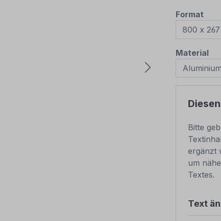
aus
Format
au
Material
Diesen
Bitte ge
Textinha
ergänzt 
um nähe
Textes.
Text ä