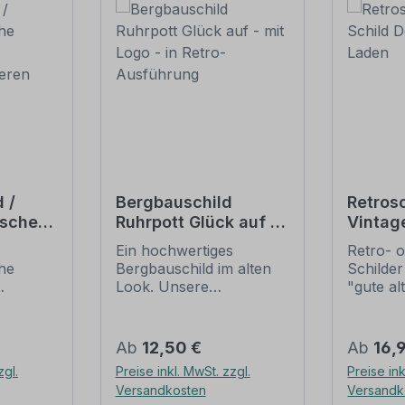
 /
Bergbauschild
Retrosc
ische
Ruhrpott Glück auf -
Vintag
it
mit Logo - in Retro-
Tante
Ein hochwertiges
Retro- o
beeren
Ausführung
che
Bergbauschild im alten
Schilder
Look. Unsere
"gute al
eren.
Bergbauschilder sind
erfreuen
alten Schildern
nostalg
r den
nachempfunden, die
großer B
Regulärer Preis:
Regulär
Ab
12,50 €
Ab
16,
beeren
zum Teil aus Holz
diese Sc
zgl.
Preise inkl. MwSt. zzgl.
Preise ink
den, im
bestanden, mit
nur sch
Versandkosten
Versandk
auf dem
handgemalten Inhalten.
nur zu 