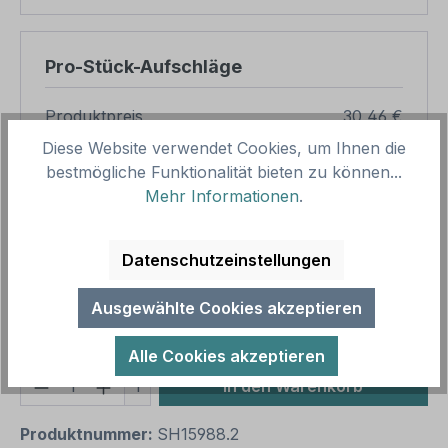
Pro-Stück-Aufschläge
Produktpreis
30,46 €
Diese Website verwendet Cookies, um Ihnen die
Zwischensumme
30,46 €
bestmögliche Funktionalität bieten zu können...
Zusammenfassung
Mehr Informationen
.
Gesamtpreis
30,46 €
Datenschutzeinstellungen
Preise inkl. MwSt. zzgl. Versandkosten
Aufgrund von Neuberechnungen im Warenkorb sind
Ausgewählte Cookies akzeptieren
abweichende Endpreise möglich.
Alle Cookies akzeptieren
Produkt Anzahl: Gib den gewünschten We
1
In den Warenkorb
Produktnummer:
SH15988.2