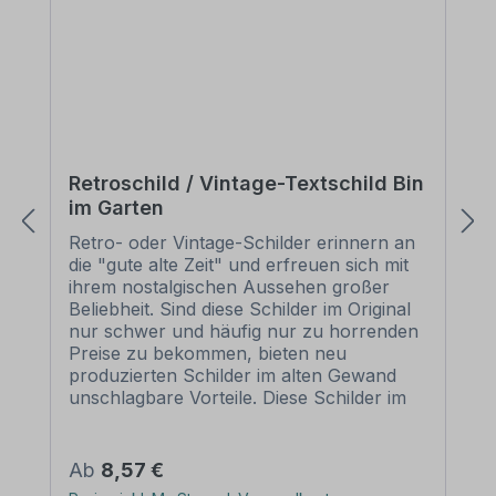
Retroschild / Vintage-Textschild Bin
im Garten
Retro- oder Vintage-Schilder erinnern an
die "gute alte Zeit" und erfreuen sich mit
ihrem nostalgischen Aussehen großer
Beliebheit. Sind diese Schilder im Original
nur schwer und häufig nur zu horrenden
Preise zu bekommen, bieten neu
produzierten Schilder im alten Gewand
unschlagbare Vorteile. Diese Schilder im
Retro- oder Vintage-Look sind in
zahlreichen Ausführungen erhältlich, mit
Motiven oder nur Textinhalten, die je nach
Regulärer Preis:
Ab
8,57 €
Artikel individuallisiert werden können. Die