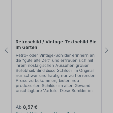
Retroschild / Vintage-Textschild Bin
im Garten
Retro- oder Vintage-Schilder erinnern an
die "gute alte Zeit" und erfreuen sich mit
ihrem nostalgischen Aussehen großer
Beliebheit. Sind diese Schilder im Original
nur schwer und häufig nur zu horrenden
Preise zu bekommen, bieten neu
produzierten Schilder im alten Gewand
unschlagbare Vorteile. Diese Schilder im
Retro- oder Vintage-Look sind in
zahlreichen Ausführungen erhältlich, mit
Motiven oder nur Textinhalten, die je nach
Regulärer Preis:
Ab
8,57 €
Artikel individuallisiert werden können. Die