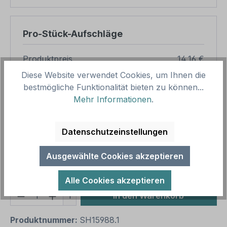
Pro-Stück-Aufschläge
Produktpreis
14,16 €
Diese Website verwendet Cookies, um Ihnen die
Zwischensumme
14,16 €
bestmögliche Funktionalität bieten zu können...
Zusammenfassung
Mehr Informationen
.
Gesamtpreis
14,16 €
Datenschutzeinstellungen
Preise inkl. MwSt. zzgl. Versandkosten
Aufgrund von Neuberechnungen im Warenkorb sind
Ausgewählte Cookies akzeptieren
abweichende Endpreise möglich.
Alle Cookies akzeptieren
Produkt Anzahl: Gib den gewünschten We
1
In den Warenkorb
Produktnummer:
SH15988.1