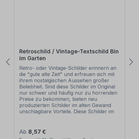
Retroschild / Vintage-Textschild Bin
im Garten
Retro- oder Vintage-Schilder erinnern an
die "gute alte Zeit" und erfreuen sich mit
ihrem nostalgischen Aussehen großer
Beliebheit. Sind diese Schilder im Original
nur schwer und häufig nur zu horrenden
Preise zu bekommen, bieten neu
produzierten Schilder im alten Gewand
unschlagbare Vorteile. Diese Schilder im
Retro- oder Vintage-Look sind in
zahlreichen Ausführungen erhältlich, mit
Motiven oder nur Textinhalten, die je nach
Regulärer Preis:
Ab
8,57 €
Artikel individuallisiert werden können. Die