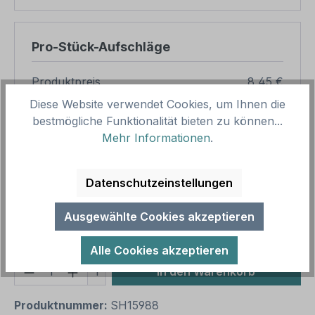
Pro-Stück-Aufschläge
Produktpreis
8,45 €
Diese Website verwendet Cookies, um Ihnen die
Zwischensumme
8,45 €
bestmögliche Funktionalität bieten zu können...
Zusammenfassung
Mehr Informationen
.
Gesamtpreis
8,45 €
Datenschutzeinstellungen
Preise inkl. MwSt. zzgl. Versandkosten
Aufgrund von Neuberechnungen im Warenkorb sind
Ausgewählte Cookies akzeptieren
abweichende Endpreise möglich.
Alle Cookies akzeptieren
Produkt Anzahl: Gib den gewünschten We
1
In den Warenkorb
Produktnummer:
SH15988