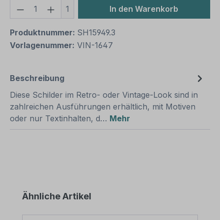
Produkt Anzahl: Gib den gewünschten We
1
In den Warenkorb
Produktnummer:
SH15949.3
Vorlagenummer:
VIN-1647
Beschreibung
Diese Schilder im Retro- oder Vintage-Look sind in
zahlreichen Ausführungen erhältlich, mit Motiven
oder nur Textinhalten, d…
Mehr
Produktgalerie überspringen
Ähnliche Artikel