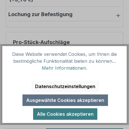
Lochung zur Befestigung
Pro-Stück-Aufschläge
Diese Website verwendet Cookies, um Ihnen die
Produktpreis
39,03 €
bestmögliche Funktionalität bieten zu können...
Zwischensumme
39,03 €
Mehr Informationen
.
Zusammenfassung
Datenschutzeinstellungen
Gesamtpreis
39,03 €
Ausgewählte Cookies akzeptieren
Preise inkl. MwSt. zzgl. Versandkosten
Aufgrund von Neuberechnungen im Warenkorb sind
Alle Cookies akzeptieren
abweichende Endpreise möglich.